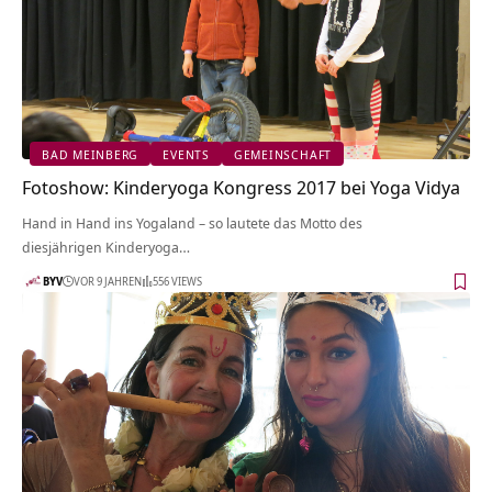
BAD MEINBERG
EVENTS
GEMEINSCHAFT
Fotoshow: Kinderyoga Kongress 2017 bei Yoga Vidya
Hand in Hand ins Yogaland – so lautete das Motto des
diesjährigen Kinderyoga…
BYV
VOR 9 JAHREN
556 VIEWS