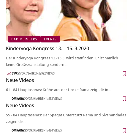
BAD MEINBERG
EVENTS
Kinderyoga Kongress 13. – 15. 3.2020
Der Kinderyoga Kongress 13.-15.3. wird stattfinden. Er ist nämlich
keine Großveranstaltung sondern…
BYV
VOR 7 JAHREN
992 VIEWS
Neue Videos
61 - 84 Hauptasanas: Krähe aus der Hocke Rama zeigt dir in…
OMKARA
VOR 9 JAHREN
532 VIEWS
Neue Videos
55 - 84 Hauptasanas: Der Spagat Unterstützt Rama und Sivanandadas
zeigen dir…
OMKARA
VOR 9 JAHREN
484 VIEWS