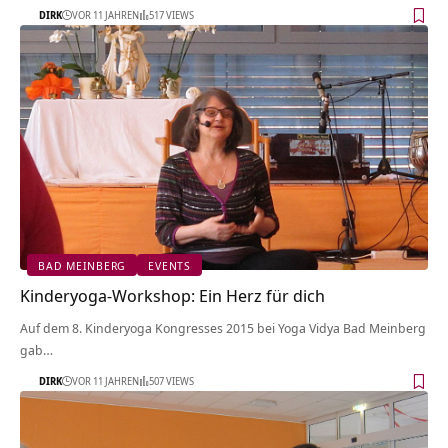
DIRK
VOR 11 JAHREN
517 VIEWS
BAD MEINBERG
EVENTS
Kinderyoga-Workshop: Ein Herz für dich
Auf dem 8. Kinderyoga Kongresses 2015 bei Yoga Vidya Bad Meinberg
gab…
DIRK
VOR 11 JAHREN
507 VIEWS