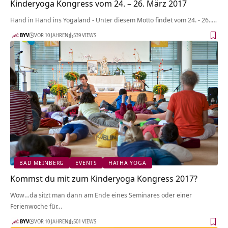
Kinderyoga Kongress vom 24. – 26. März 2017
Hand in Hand ins Yogaland - Unter diesem Motto findet vom 24. - 26..…
BYV
VOR 10 JAHREN
539 VIEWS
BAD MEINBERG
EVENTS
HATHA YOGA
Kommst du mit zum Kinderyoga Kongress 2017?
Wow…da sitzt man dann am Ende eines Seminares oder einer
Ferienwoche für…
BYV
VOR 10 JAHREN
501 VIEWS