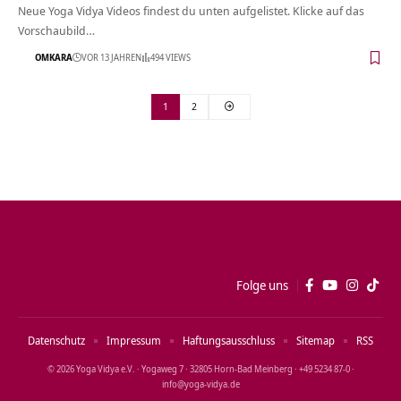
Neue Yoga Vidya Videos findest du unten aufgelistet. Klicke auf das
Vorschaubild…
OMKARA
VOR 13 JAHREN
494 VIEWS
1
2
Folge uns
Datenschutz
Impressum
Haftungsausschluss
Sitemap
RSS
© 2026 Yoga Vidya e.V. · Yogaweg 7 · 32805 Horn‑Bad Meinberg · +49 5234 87‑0 ·
info@yoga‑vidya.de