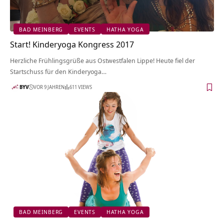
BAD MEINBERG
EVENTS
HATHA YOGA
Start! Kinderyoga Kongress 2017
Herzliche Frühlingsgrüße aus Ostwestfalen Lippe! Heute fiel der
Startschuss für den Kinderyoga…
BYV
VOR 9 JAHREN
611 VIEWS
BAD MEINBERG
EVENTS
HATHA YOGA