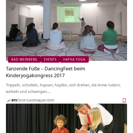
BAD MEINBERG
EVENTS
HATHA YOGA
Tanzende Füße – DancingFeet beim
Kinderyogakongress 2017
Trippeln, schütteln, hopsen, hüpfen, sich drehen, die Arme rudern,
wirbeln und schwingen.…
BYV
VOR 9 JAHREN
606 VIEWS