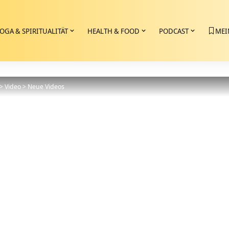
OGA & SPIRITUALITÄT
HEALTH & FOOD
PODCAST
MEI
>
Video
>
Neue Videos