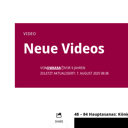
VIDEO
Neue Videos
VON
OMKARA
VOR 9 JAHREN
ZULETZT AKTUALISIERT: 7. AUGUST 2025 08:38
48 – 84 Hauptasanas: Kön
SHARE