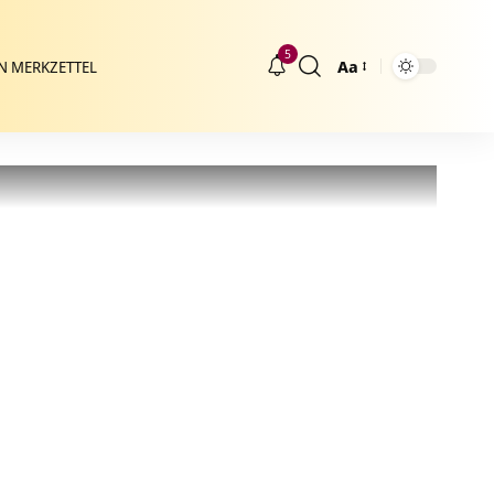
5
Aa
N MERKZETTEL
Größenänderung