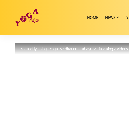
HOME
NEWS
Y
Yoga Vidya Blog - Yoga, Meditation und Ayurveda
>
Blog
>
Videos