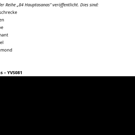
er Reihe „84 Hauptasanas“ veröffentlicht. Dies sind:
schrecke
en
be
mant
el
lbmond
s – YVS081