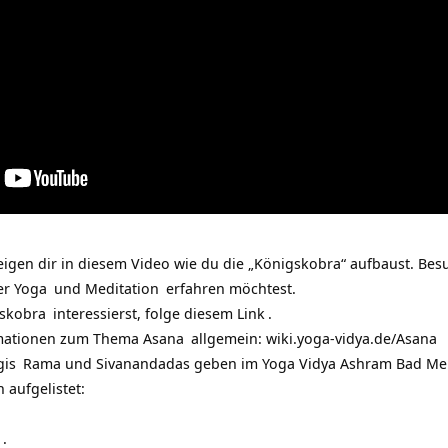
igen dir in diesem Video wie du die „Königskobra“ aufbaust. Be
er
Yoga
und
Meditation
erfahren möchtest.
skobra
interessierst, folge diesem
Link
.
ormationen zum Thema
Asana
allgemein:
wiki.yoga-vidya.de/Asana
gis
Rama und Sivanandadas geben im
Yoga Vidya Ashram Bad Me
n aufgelistet:
.