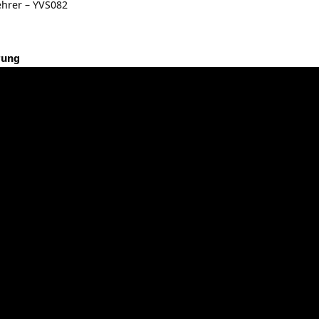
hrer – YVS082
rung