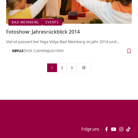
BAD MEINBERG
EVENTS
Fotoshow: Jahresrückblick 2014
Viel ist passiert bei Yoga Vidya Bad Meinberg im Jahr 2014 und…
SIBYLLE
VOR 12 JAHREN
503 VIEWS
1
2
3
Folge uns