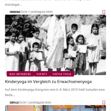
Astrologie…
OMKARA
VOR 11 JAHREN
492 VIEWS
BAD MEINBERG
EVENTS
HATHA YOGA
Kinderyoga im Vergleich zu Erwachsenenyoga
Auf dem Kinderyoga Kongress vom 6.-8. März 2015 hielt Sukadev eine
Rede…
SIBYLLE
VOR 11 JAHREN
838 VIEWS