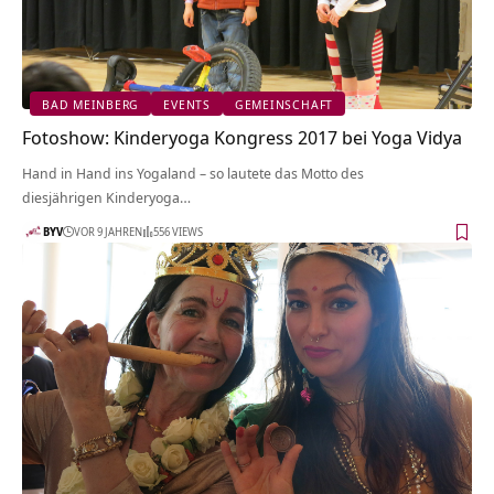
BAD MEINBERG
EVENTS
GEMEINSCHAFT
Fotoshow: Kinderyoga Kongress 2017 bei Yoga Vidya
Hand in Hand ins Yogaland – so lautete das Motto des
diesjährigen Kinderyoga…
BYV
VOR 9 JAHREN
556 VIEWS