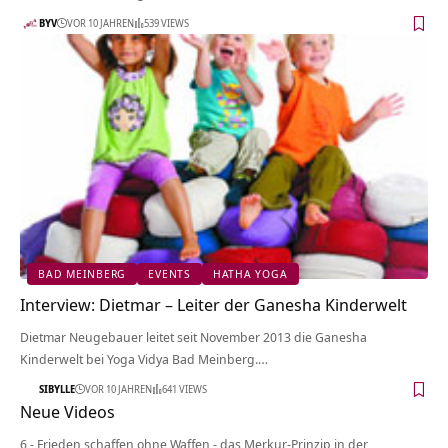
BYV
VOR 10 JAHREN
539 VIEWS
BAD MEINBERG
EVENTS
HATHA YOGA
Interview: Dietmar – Leiter der Ganesha Kinderwelt
Dietmar Neugebauer leitet seit November 2013 die Ganesha
Kinderwelt bei Yoga Vidya Bad Meinberg.…
SIBYLLE
VOR 10 JAHREN
641 VIEWS
Neue Videos
6 - Frieden schaffen ohne Waffen - das Merkur-Prinzip in der