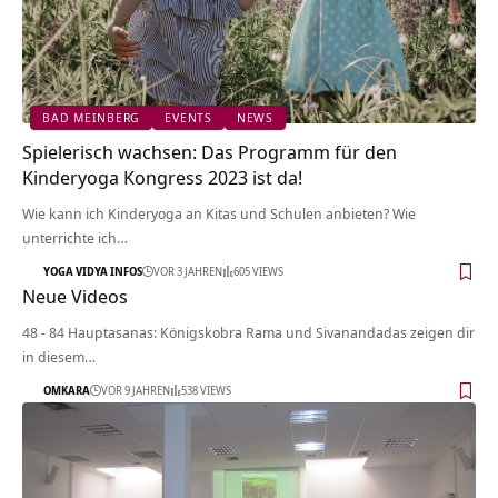
BAD MEINBERG
EVENTS
NEWS
Spielerisch wachsen: Das Programm für den
Kinderyoga Kongress 2023 ist da!
Wie kann ich Kinderyoga an Kitas und Schulen anbieten? Wie
unterrichte ich…
YOGA VIDYA INFOS
VOR 3 JAHREN
605 VIEWS
Neue Videos
48 - 84 Hauptasanas: Königskobra Rama und Sivanandadas zeigen dir
in diesem…
OMKARA
VOR 9 JAHREN
538 VIEWS