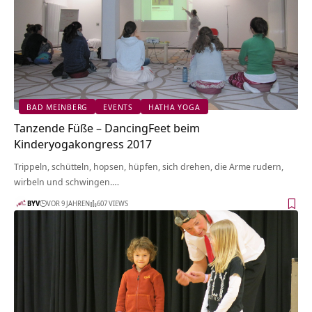
BAD MEINBERG
EVENTS
HATHA YOGA
Tanzende Füße – DancingFeet beim
Kinderyogakongress 2017
Trippeln, schütteln, hopsen, hüpfen, sich drehen, die Arme rudern,
wirbeln und schwingen.…
BYV
VOR 9 JAHREN
607 VIEWS