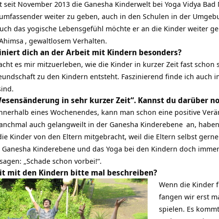
et seit November 2013 die
Ganesha Kinderwelt
bei
Yoga Vidya Bad
umfassender weiter zu geben, auch in den Schulen in der Umgeb
auch das yogische Lebensgefühl möchte er an die Kinder weiter g
Ahimsa
, gewaltlosem Verhalten.
iniert dich an der Arbeit mit Kindern besonders?
ht es mir mitzuerleben, wie die Kinder in kurzer Zeit fast schon
undschaft zu den Kindern entsteht. Faszinierend finde ich auch i
sind.
Wesensänderung in sehr kurzer Zeit“. Kannst du darüber n
 innerhalb eines Wochenendes, kann man schon eine positive Ver
anchmal auch gelangweilt in der
Ganesha Kinderebene
an, haben 
e Kinder von den Eltern mitgebracht, weil die Eltern selbst gern
 Ganesha Kinderebene und das Yoga bei den Kindern doch immer s
sagen: „Schade schon vorbei!“.
it mit den Kindern bitte mal beschreiben?
Wenn die Kinder f
fangen wir erst m
spielen. Es kommt