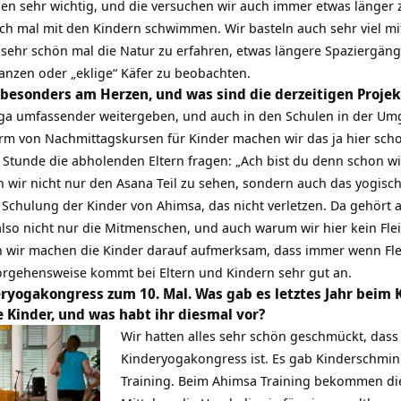
n sehr wichtig, und die versuchen wir auch immer etwas länger z
ch mal mit den Kindern schwimmen. Wir basteln auch sehr viel mi
es sehr schön mal die Natur zu erfahren, etwas längere Spaziergän
lanzen oder „eklige“ Käfer zu beobachten.
h besonders am Herzen, und was sind die derzeitigen Projek
ga umfassender weitergeben, und auch in den Schulen in der Um
orm von Nachmittagskursen für Kinder machen wir das ja hier scho
 Stunde die abholenden Eltern fragen: „Ach bist du denn schon w
n wir nicht nur den Asana Teil zu sehen, sondern auch das yogi
e Schulung der Kinder von Ahimsa, das nicht verletzen. Da gehört 
also nicht nur die Mitmenschen, und auch warum wir hier kein Flei
ern wir machen die Kinder darauf aufmerksam, dass immer wenn F
Vorgehensweise kommt bei Eltern und Kindern sehr gut an.
deryogakongress zum 10. Mal. Was gab es letztes Jahr beim
 Kinder, und was habt ihr diesmal vor?
Wir hatten alles sehr schön geschmückt, dass
Kinderyogakongress ist. Es gab Kinderschmin
Training. Beim Ahimsa Training bekommen di