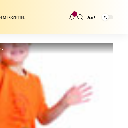
5
Aa
N MERKZETTEL
Größenänderung
lt