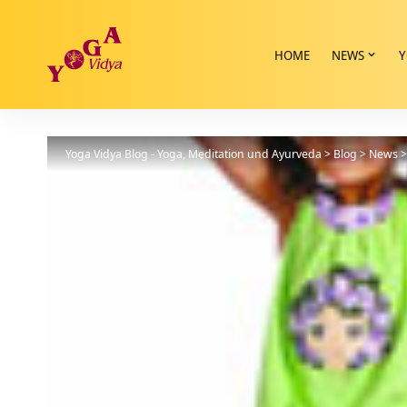
HOME
NEWS
Y
Yoga Vidya Blog - Yoga, Meditation und Ayurveda
>
Blog
>
News