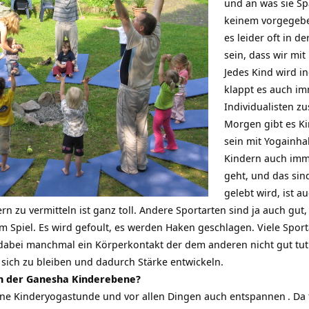
und an was sie Spa
keinem vorgegeb
es leider oft in de
sein, dass wir mi
Jedes Kind wird i
klappt es auch im
Individualisten 
Morgen gibt es Ki
sein mit Yogainha
Kindern auch imm
geht, und das sin
gelebt wird, ist a
n zu vermitteln ist ganz toll. Andere Sportarten sind ja auch gut, 
 im Spiel. Es wird gefoult, es werden Haken geschlagen. Viele Spo
dabei manchmal ein Körperkontakt der dem anderen nicht gut tut. 
 sich zu bleiben und dadurch Stärke entwickeln.
in der Ganesha Kinderebene?
eine Kinderyogastunde und vor allen Dingen auch
entspannen
. Da