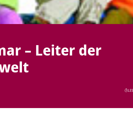
ar – Leiter der
welt
LES