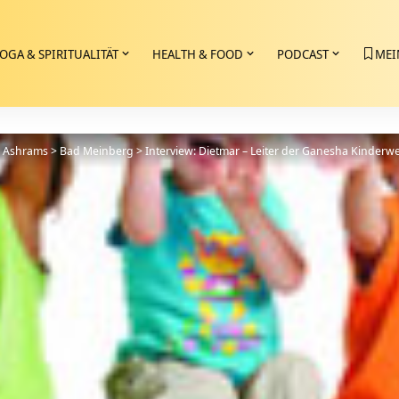
OGA & SPIRITUALITÄT
HEALTH & FOOD
PODCAST
MEI
>
Ashrams
>
Bad Meinberg
>
Interview: Dietmar – Leiter der Ganesha Kinderwe