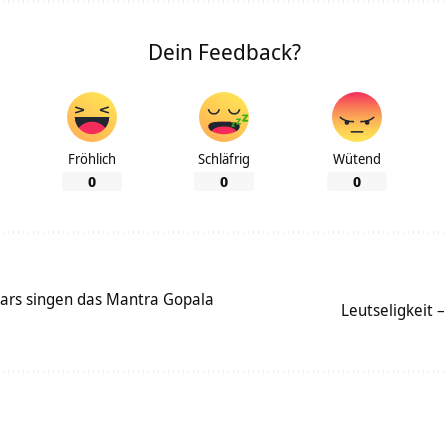
Dein Feedback?
Fröhlich
Schläfrig
Wütend
0
0
0
ars singen das Mantra Gopala
Leutseligkeit 