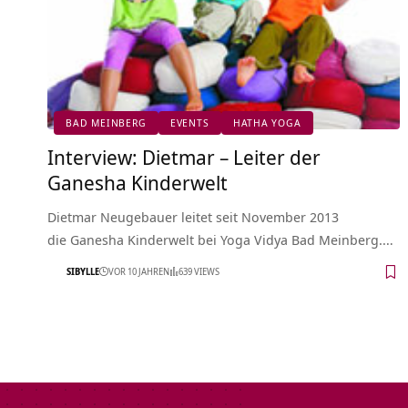
BAD MEINBERG
EVENTS
HATHA YOGA
Interview: Dietmar – Leiter der
Ganesha Kinderwelt
Dietmar Neugebauer leitet seit November 2013
die Ganesha Kinderwelt bei Yoga Vidya Bad Meinberg.…
SIBYLLE
VOR 10 JAHREN
639 VIEWS