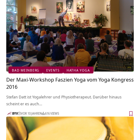
BAD MEINBERG
EVENTS
HATHA YOGA
Der Maxi-Workshop Faszien Yoga vom Yoga Kongress
2016
Stefan Datt ist Yogalehrer und Physiotherapeut. Darüber hinaus
scheint er es auch…
BYV
VOR 10 JAHREN
616 VIEWS