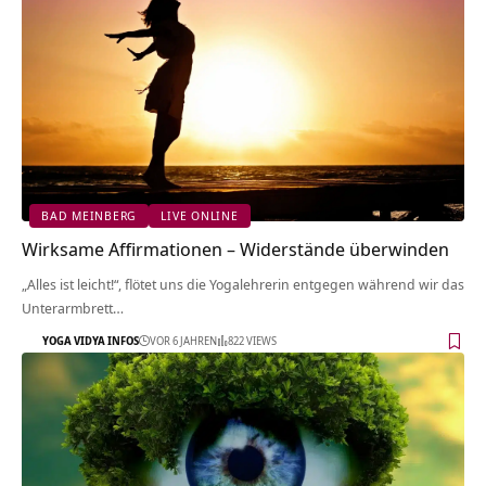
BAD MEINBERG
LIVE ONLINE
Wirksame Affirmationen – Widerstände überwinden
„Alles ist leicht!“, flötet uns die Yogalehrerin entgegen während wir das
Unterarmbrett…
YOGA VIDYA INFOS
VOR 6 JAHREN
822 VIEWS