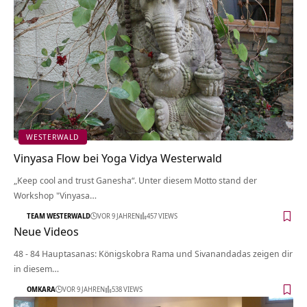
WESTERWALD
Vinyasa Flow bei Yoga Vidya Westerwald
„Keep cool and trust Ganesha“. Unter diesem Motto stand der
Workshop "Vinyasa…
TEAM WESTERWALD
VOR 9 JAHREN
457 VIEWS
Neue Videos
48 - 84 Hauptasanas: Königskobra Rama und Sivanandadas zeigen dir
in diesem…
OMKARA
VOR 9 JAHREN
538 VIEWS