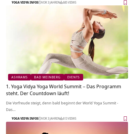
YOGA VIDYA INFOS
VOR 3 JAHREN
685 VIEWS
ASHRAMS
BAD MEINBERG
EVENTS
1. Yoga Vidya Yoga World Summit – Das Programm
steht. Der Countdown läuft!
Die Vorfreude steigt, denn bald beginnt der World Yoga Summit -
Das…
YOGA VIDYA INFOS
VOR 3 JAHREN
613 VIEWS