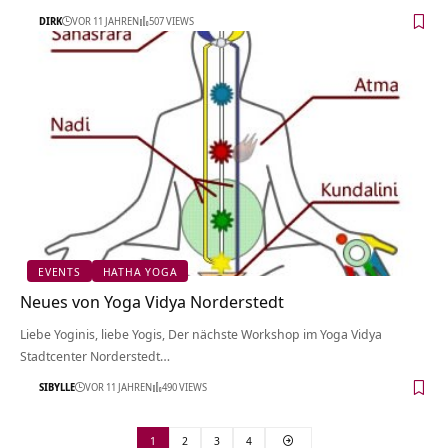
DIRK
VOR 11 JAHREN
507 VIEWS
EVENTS
HATHA YOGA
Neues von Yoga Vidya Norderstedt
Liebe Yoginis, liebe Yogis, Der nächste Workshop im Yoga Vidya
Stadtcenter Norderstedt…
SIBYLLE
VOR 11 JAHREN
490 VIEWS
1
2
3
4