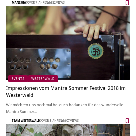
MANISHA
VOR 7 JAHREN
822 VIEWS
EVENTS
WESTERWALD
Impressionen vom Mantra Sommer Festival 2018 im
Westerwald
Wir möchten uns nochmal bei euch bedanken für das wundervolle
Mantra Sommer…
TEAM WESTERWALD
VOR 8 JAHREN
607 VIEWS