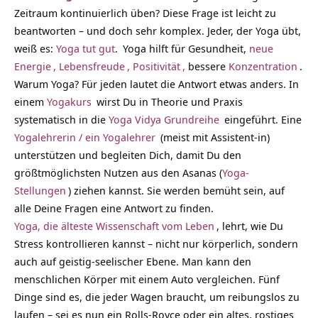
Zeitraum kontinuierlich üben? Diese Frage ist leicht zu
beantworten – und doch sehr komplex. Jeder, der Yoga übt,
weiß es:
Yoga tut gut
.
Yoga hilft für Gesundheit,
neue
Energie
,
Lebensfreude
,
Positivität
,
bessere
Konzentration
.
Warum Yoga? Für jeden lautet die Antwort etwas anders. In
einem
Yogakurs
wirst Du in Theorie und Praxis
systematisch in die
Yoga Vidya Grundreihe
eingeführt. Eine
Yogalehrerin / ein Yogalehrer
(meist mit Assistent-in)
unterstützen und begleiten Dich, damit Du den
größtmöglichsten Nutzen aus den Asanas (
Yoga-
Stellungen
) ziehen kannst. Sie werden bemüht sein, auf
alle Deine Fragen eine Antwort zu finden.
Yoga, die älteste Wissenschaft vom Leben
, lehrt, wie Du
Stress kontrollieren kannst – nicht nur körperlich, sondern
auch auf geistig-seelischer Ebene. Man kann den
menschlichen Körper mit einem Auto vergleichen. Fünf
Dinge sind es, die jeder Wagen braucht, um reibungslos zu
laufen – sei es nun ein Rolls-Royce oder ein altes, rostiges