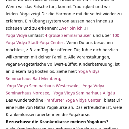
Wenn wir das Falsche tun, kommt Traurigkeit und wir
leiden. Yoga zeigt Dir die Harmonie mit dir selbst wieder zu
erfahren. Ein Übungssystem von aussen nach innen zu
schauen und zu erkennen; „
Wer bin ich
„!?
Yoga Vidya
umfasst
4 große Seminarhäuser
und über
100
Yoga Vidya Stadt-Yoga Center
.
Wenn Du uns besuchen
möchtest, z.B. am Tag der offenen Tür, fühle dich herzlich
willkommen mit deiner Familie. Alle Veranstaltungen,
vegane-vegetarische Vollwert-Büffet, Kinderbetreuung, ist
an diesem Tag kostenlos. Siehe hier:
Yoga Vidya
Seminarhaus Bad Meinberg,
Yoga Vidya Seminarhaus Westerwald,
Yoga Vidya
Seminarhaus Nordsee,
Yoga Vidya Seminarhaus Allgäu
Das wunderschöne
Franfurter Yoga Vidya Center
bietet Dir
eine Fülle von Hatha Yogakurse an. Das erfreuliche ist, viele
Krankenkassen anerkennen die Yogakurse:
Bezuschusst die Krankenkasse meinen Yogakurs?
Viele Krankenkassen bezuschussen Yogakurse, allerdings