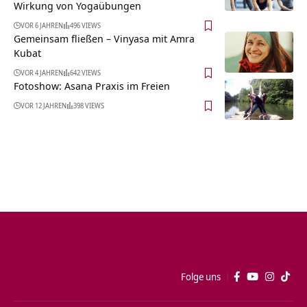
Wirkung von Yogaübungen
VOR 6 JAHREN
496 VIEWS
Gemeinsam fließen – Vinyasa mit Amra
Kubat
VOR 4 JAHREN
642 VIEWS
Fotoshow: Asana Praxis im Freien
VOR 12 JAHREN
398 VIEWS
Folge uns