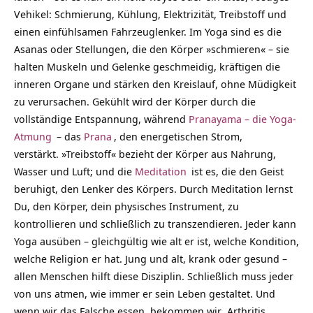
Vehikel: Schmierung, Kühlung, Elektrizität, Treibstoff und
einen einfühlsamen Fahrzeuglenker. Im Yoga sind es die
Asanas oder Stellungen, die den Körper »schmieren« – sie
halten Muskeln und Gelenke geschmeidig, kräftigen die
inneren Organe und stärken den Kreislauf, ohne Müdigkeit
zu verursachen. Gekühlt wird der Körper durch die
vollständige Entspannung, während
Pranayama – die Yoga-
Atmung
– das
Prana
, den energetischen Strom,
verstärkt. »Treibstoff« bezieht der Körper aus Nahrung,
Wasser und Luft; und die
Meditation
ist es, die den Geist
beruhigt, den Lenker des Körpers. Durch Meditation lernst
Du, den Körper, dein physisches Instrument, zu
kontrollieren und schließlich zu transzendieren. Jeder kann
Yoga ausüben – gleichgültig wie alt er ist, welche Kondition,
welche Religion er hat. Jung und alt, krank oder gesund –
allen Menschen hilft diese Disziplin. Schließlich muss jeder
von uns atmen, wie immer er sein Leben gestaltet. Und
wenn wir das Falsche essen, bekommen wir Arthritis….