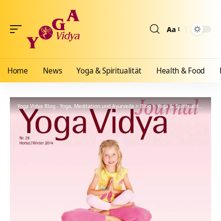
Aa
Größenänderun
Home
News
Yoga & Spiritualität
Health & Food
Yoga Vidya Blog - Yoga, Meditation und Ayurveda
>
Blog
>
Yoga & Spiritualität
>
Hath