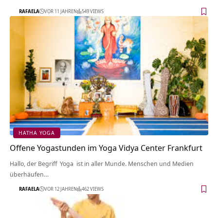
RAFAELA
VOR 11 JAHREN
549 VIEWS
HATHA YOGA
Offene Yogastunden im Yoga Vidya Center Frankfurt
Hallo, der Begriff Yoga ist in aller Munde. Menschen und Medien
überhäufen…
RAFAELA
VOR 12 JAHREN
462 VIEWS