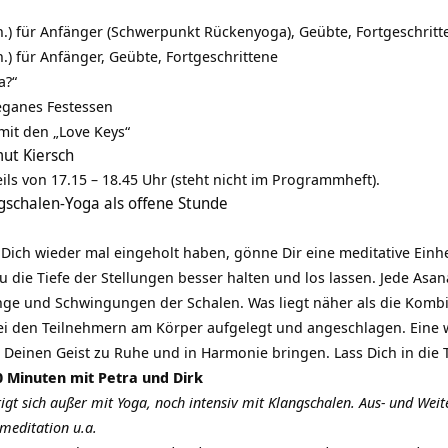
.) für Anfänger (Schwerpunkt Rückenyoga), Geübte, Fortgeschritt
) für Anfänger, Geübte, Fortgeschrittene
a?“
veganes Festessen
mit den „Love Keys“
ut Kiersch
eils von 17.15 – 18.45 Uhr (steht nicht im Programmheft).
chalen-Yoga als offene Stunde
 Dich wieder mal eingeholt haben, gönne Dir eine meditative Einh
 die Tiefe der Stellungen besser halten und los lassen. Jede Asan
nge und Schwingungen der Schalen. Was liegt näher als die Komb
ei den Teilnehmern am Körper aufgelegt und angeschlagen. Eine
 Deinen Geist zu Ruhe und in Harmonie bringen. Lass Dich in die T
 Minuten mit Petra und Dirk
tigt sich außer mit Yoga, noch intensiv mit Klangschalen. Aus- und We
meditation u.a.