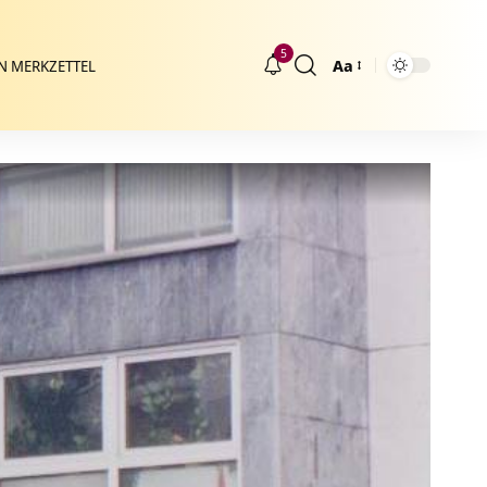
5
Aa
N MERKZETTEL
Größenänderung