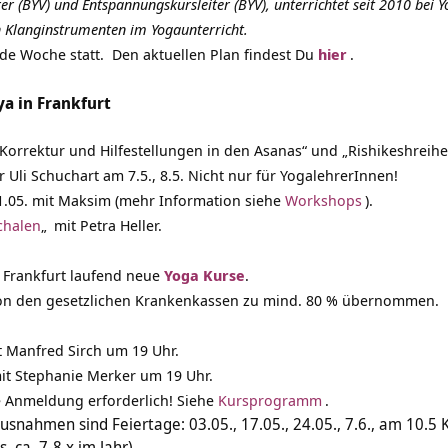
r (BYV) und Entspannungskursleiter (BYV), unterrichtet seit 2010 bei 
on Klanginstrumenten im Yogaunterricht.
ede Woche statt. Den aktuellen Plan findest Du
hier
.
ya in Frankfurt
„Korrektur und Hilfestellungen in den Asanas“ und „Rishikeshrei
Uli Schuchart am 7.5., 8.5. Nicht nur für YogalehrerInnen!
.05. mit Maksim (mehr Information siehe
Workshops
).
chalen
„
mit Petra Heller.
 Frankfurt laufend neue
Yoga Kurse
.
on den gesetzlichen Krankenkassen zu mind. 80 % übernommen.
t Manfred Sirch um 19 Uhr.
it Stephanie Merker um 19 Uhr.
ne Anmeldung erforderlich! Siehe
Kursprogramm
.
usnahmen sind Feiertage: 03.05., 17.05., 24.05., 7.6., am 10.5
, ca. 7-8 x im Jahr)