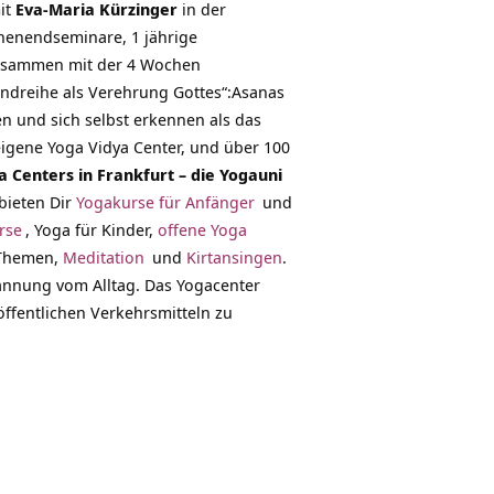
it
Eva-Maria Kürzinger
in der
henendseminare, 1 jährige
 zusammen mit der 4 Wochen
undreihe als Verehrung Gottes“:Asanas
en und sich selbst erkennen als das
seigene Yoga Vidya Center, und über 100
 Centers in Frankfurt – die Yogauni
bieten Dir
Yogakurse für Anfänger
und
rse
, Yoga für Kinder,
offene Yoga
Themen,
Meditation
und
Kirtansingen
.
annung vom Alltag. Das Yogacenter
öffentlichen Verkehrsmitteln zu