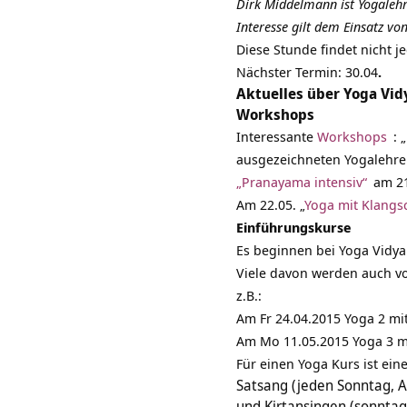
Dirk Middelmann ist Yogalehre
Interesse gilt dem Einsatz v
Diese Stunde findet nicht j
Nächster Termin: 30.04
.
Aktuelles über Yoga Vid
Workshops
Interessante
Workshops
: 
ausgezeichneten Yogalehrer 
„Pranayama intensiv“
am 21
Am 22.05.
„
Yoga mit Klangs
Einführungskurse
Es beginnen bei Yoga Vidya
Viele davon werden auch v
z.B.:
Am Fr 24.04.2015 Yoga 2 mi
Am Mo 11.05.2015 Yoga 3 m
Für einen Yoga Kurs ist ei
Satsang (jeden Sonntag, A
und Kirtansingen (sonntags