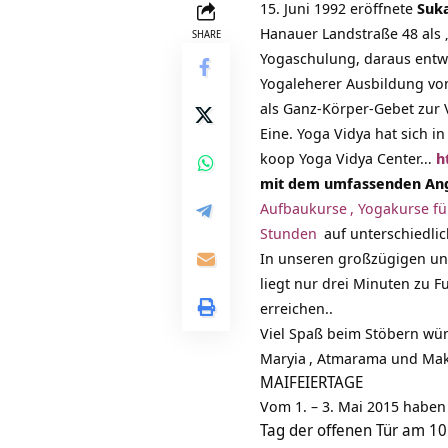
15. Juni 1992 eröffnete
Suk
Hanauer Landstraße 48 als 
SHARE
Yogaschulung, daraus entwi
Yogaleherer Ausbildung von
als Ganz-Körper-Gebet zur V
Eine. Yoga Vidya hat sich i
koop Yoga Vidya Center…
h
mit dem umfassenden An
Aufbaukurse
,
Yogakurse für
Stunden
auf unterschiedli
In unseren großzügigen un
liegt nur drei Minuten zu F
erreichen..
Viel Spaß beim Stöbern wü
Maryia
, Atmarama und Ma
MAIFEIERTAGE
Vom 1. – 3. Mai 2015 haben
Tag der offenen Tür am 1