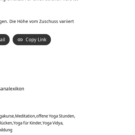
en. Die Höhe vom Zuschuss variiert
ail
Copy Link
sanalexikon
gakurse
Meditation
offene Yoga Stunden
 Rücken
Yoga für Kinder
Yoga Vidya
bildung