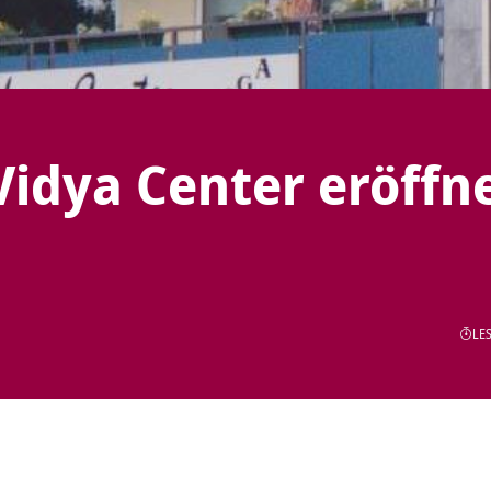
Vidya Center eröffn
LES