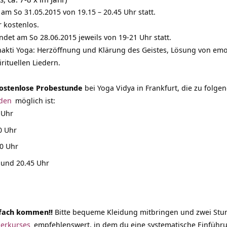
 am So 31.05.2015 von 19.15 – 20.45 Uhr statt.
r kostenlos.
ndet am So 28.06.2015 jeweils von 19-21 Uhr statt.
 Bhakti Yoga: Herzöffnung und Klärung des Geistes, Lösung von 
rituellen Liedern.
ostenlose Probestunde
bei Yoga Vidya in Frankfurt, die zu folg
nden
möglich ist:
 Uhr
0 Uhr
0 Uhr
 und 20.45 Uhr
fach kommen!!
Bitte bequeme Kleidung mitbringen und zwei Stun
erkurses
empfehlenswert, in dem du eine systematische Einführung