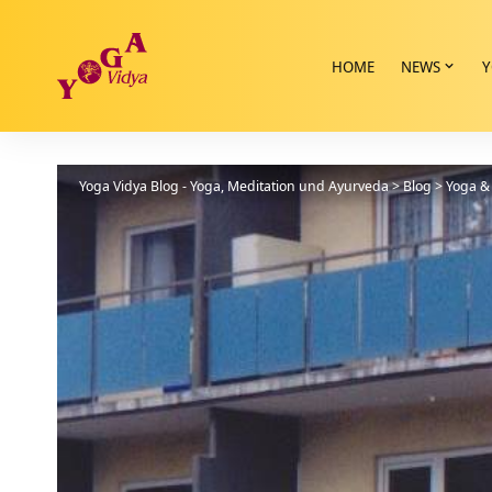
HOME
NEWS
Y
Yoga Vidya Blog - Yoga, Meditation und Ayurveda
>
Blog
>
Yoga & 