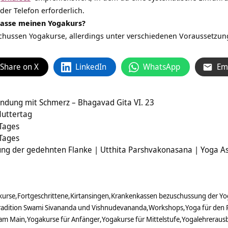
der Telefon erforderlich.
kasse meinen Yogakurs?
hussen Yogakurse, allerdings unter verschiedenen Voraussetzung
Share on X
LinkedIn
WhatsApp
Em
indung mit Schmerz – Bhagavad Gita VI. 23
Muttertag
 Tages
 Tages
lung der gedehnten Flanke | Utthita Parshvakonasana | Yoga A
kurse
Fortgeschrittene
Kirtansingen
Krankenkassen bezuschussung der Yo
radition Swami Sivananda und Vishnudevananda
Workshops
Yoga für den
 am Main
Yogakurse für Anfänger
Yogakurse für Mittelstufe
Yogalehreraus