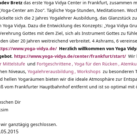
adev Bretz
das erste Yoga Vidya Center in Frankfurt, zusammen m
„Yoga-Center am Zoo“. Tägliche Yoga-Stunden, Meditationen. Woc
ckelte sich die 2 Jahres Yogalehrer Ausbildung, das Glanzstück
 Yoga Vidya. Dazu die Entwicklung des Konzepts: „Yoga Vidya Gr
erehrung Gottes mit dem Ziel, sich als Instrument Gottes zu fühl
n den über 20 Jahren weitreichend verbreitet. 4 Ashrams, 6 verein
ttps://www.yoga-vidya.de/
Herzlich willkommen von Yoga Vidya
gebot
.
https://www.yoga-vidya.de/center/frankfurt/start/
Wir 
 Mittelstufe
und
Fortgeschrittene
,
Yoga für den Rücken
,
Atemku
chen Niveaus,
Yogalehrerausbildung
,
Workshops
zu besonderen 
d hellen Yogaräumen bieten wir die ideale Atmosphäre zur Entsp
uß vom Frankfurter Hauptbahnhof entfernt und ist so optimal mit 
nschen Dir
ksim
 wir ganztägig geschlossen.
0.05.2015