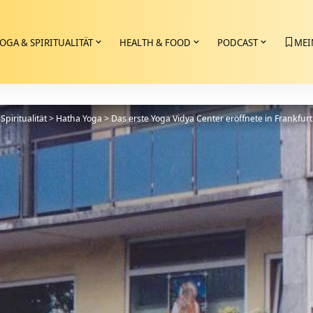
OGA & SPIRITUALITÄT
HEALTH & FOOD
PODCAST
MEI
Spiritualität
>
Hatha Yoga
>
Das erste Yoga Vidya Center eröffnete in Frankfurt