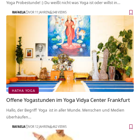
Yoga Probestunde! :) Du weißt nicht was Yoga ist oder willst in…
RAFAELA
VOR 11 JAHREN
548 VIEWS
HATHA YOGA
Offene Yogastunden im Yoga Vidya Center Frankfurt
Hallo, der Begriff Yoga ist in aller Munde. Menschen und Medien
überhäufen…
RAFAELA
VOR 12 JAHREN
462 VIEWS