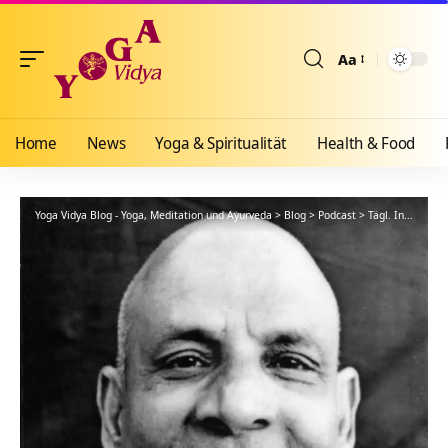
Aa
Größenänderun
Home
News
Yoga & Spiritualität
Health & Food
Yoga Vidya Blog - Yoga, Meditation und Ayurveda
>
Blog
>
Podcast
>
Tägl. Inspiration