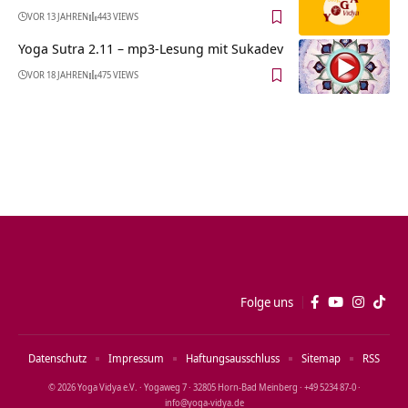
VOR 13 JAHREN
443 VIEWS
Yoga Sutra 2.11 – mp3-Lesung mit Sukadev
VOR 18 JAHREN
475 VIEWS
Folge uns
Datenschutz
Impressum
Haftungsausschluss
Sitemap
RSS
© 2026 Yoga Vidya e.V. · Yogaweg 7 · 32805 Horn‑Bad Meinberg · +49 5234 87‑0 ·
info@yoga‑vidya.de