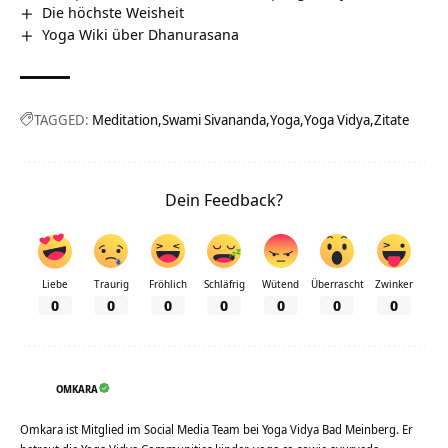
Die höchste Weisheit
Yoga Wiki über Dhanurasana
TAGGED:
Meditation
Swami Sivananda
Yoga
Yoga Vidya
Zitate
Dein Feedback?
Liebe
Traurig
Fröhlich
Schläfrig
Wütend
Überrascht
Zwinker
0
0
0
0
0
0
0
OMKARA
Omkara ist Mitglied im Social Media Team bei Yoga Vidya Bad Meinberg. Er