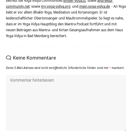
betreut die Yoga Vidya Communities
kinder-yoga.cc
sowie
ayurveda-
community.net
sowie
my.yoga-vidya.org
und
mein.yoga-vidya.de
- An Yoga
liebt er vor allem Bhakti-Yoga, Meditation und Kirtansingen. Er ist
leidenschaftlicher Obertonsänger und Maultrommelspieler. So liegt es nahe,
dass er im Yoga Vidya Hauptblog den Mantra Podcast fortführt und mit
neuen Beiträgen aus Mantra- und Kirtan Gesangsaufnahmen aus dem Haus
Yoga Vidya in Bad Meinberg bereichert.
Keine Kommentare
Deine E-Mail-Adresse wird nicht veröffentlicht.
Erforderliche Felder sind mit
*
markiert.