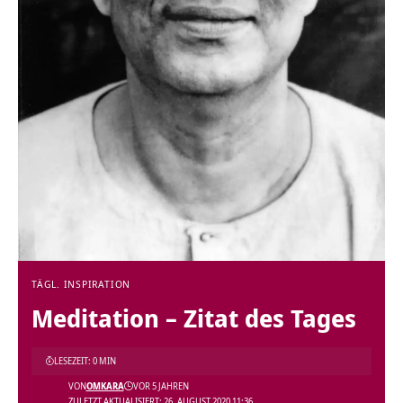
TÄGL. INSPIRATION
Meditation – Zitat des Tages
LESEZEIT: 0 MIN
VON
OMKARA
VOR 5 JAHREN
ZULETZT AKTUALISIERT: 26. AUGUST 2020 11:36