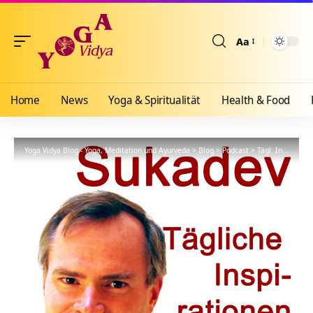
Aa
Größenänderun
Home
News
Yoga & Spiritualität
Health & Food
Yoga Vidya Blog - Yoga, Meditation und Ayurveda
>
Blog
>
Podcast
>
Tägl. Inspiration