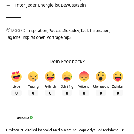
Hinter jeder Energie ist Bewusstsein
TAGGED:
Inspiration
Podcast
Sukadev
Tägl. Inspiration
Tägliche Inspirationen
Vorträge mp3
Dein Feedback?
Liebe
Traurig
Fröhlich
Schläfrig
Wütend
Überrascht
Zwinker
0
0
0
0
0
0
0
OMKARA
Omkara ist Mitglied im Social Media Team bei Yoga Vidya Bad Meinberg. Er