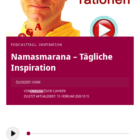
PODCAST
TÄGL. INSPIRATION
Namasmarana – Tägliche
Inspiration
LESEZEIT: 0 MIN
VON
OMKARA
VOR 5 JAHREN
ZULETZT AKTUALISIERT: 13. FEBRUAR 2026 10:15
Audio-
Player