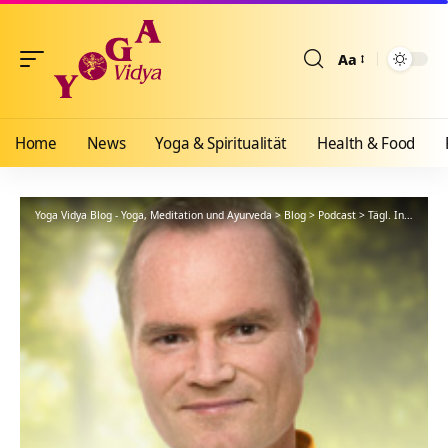
Aa
Größenänderun
Home
News
Yoga & Spiritualität
Health & Food
Yoga Vidya Blog - Yoga, Meditation und Ayurveda
>
Blog
>
Podcast
>
Tägl. Inspiration