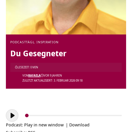
PODCAST
TÄGL. INSPIRATION
Du Gesegneter
LESEZEIT: 0 MIN
VON
RAFAELA
VOR 9 JAHREN
ZULETZT AKTUALISIERT: 3. FEBRUAR 2026 09:18
Audio-
Player
Podcast:
Play in new window
|
Download