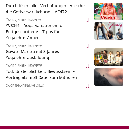
Durch lösen aller Verhaftungen erreiche
die Gottverwirklichung – VC472
VOR 7 JAHREN
575 VIEWS
YVS361 – Yoga Variationen für
Fortgeschrittene – Tipps für
Yogalehrer/innen
VOR 5 JAHREN
524 VIEWS
Gayatri Mantra mit 3 Jahres-
Yogalehrerausbildung
VOR 9 JAHREN
520 VIEWS
Tod, Unsterblichkeit, Bewusstsein –
Vortrag als mp3 Datei zum Mithören
VOR 19 JAHREN
405 VIEWS