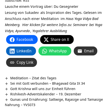
Subscribe:
RSS
Lausche einem Vortrag über: Du Gesegneter
Lesung von
Sukadev
als Inspiration des Tages. Gelesen im
Anschluss nach einer
Meditation
im
Haus Yoga Vidya Bad
Meinberg.
Hier klicken für weitere Infos zu:
Seminare
bei
Yoga
Vidya,
Ayurveda
,
Yogalehrer Ausbildung
Facebook
Share on X
LinkedIn
WhatsApp
Email
Copy Link
Meditation – Zitat des Tages
Sei mit Gott verbunden – Bhagavad Gita IX 34
Gott Krishna will uns zur Einheit führen
Rishikesh-Adventskalender – 19. Dezember
Gunas und Ernährung: Sattwige, Rajasige und Tamasige
Nahrung – YVS073