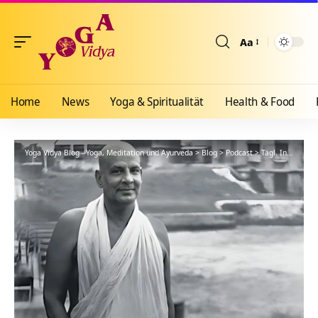
Aa
Größenänderun
Home
News
Yoga & Spiritualität
Health & Food
Yoga Vidya Blog - Yoga, Meditation und Ayurveda
>
Blog
>
Podcast
>
Tägl. Inspiration