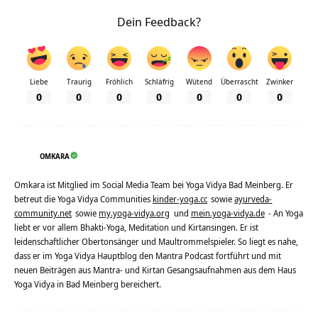
Dein Feedback?
Liebe
Traurig
Fröhlich
Schläfrig
Wütend
Überrascht
Zwinker
0
0
0
0
0
0
0
OMKARA
Omkara ist Mitglied im Social Media Team bei Yoga Vidya Bad Meinberg. Er
betreut die Yoga Vidya Communities
kinder-yoga.cc
sowie
ayurveda-
community.net
sowie
my.yoga-vidya.org
und
mein.yoga-vidya.de
- An Yoga
liebt er vor allem Bhakti-Yoga, Meditation und Kirtansingen. Er ist
leidenschaftlicher Obertonsänger und Maultrommelspieler. So liegt es nahe,
dass er im Yoga Vidya Hauptblog den Mantra Podcast fortführt und mit
neuen Beiträgen aus Mantra- und Kirtan Gesangsaufnahmen aus dem Haus
Yoga Vidya in Bad Meinberg bereichert.