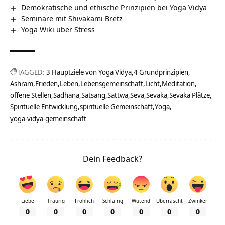
Demokratische und ethische Prinzipien bei Yoga Vidya
Seminare mit Shivakami Bretz
Yoga Wiki über Stress
TAGGED:
3 Hauptziele von Yoga Vidya
4 Grundprinzipien
Ashram
Frieden
Leben
Lebensgemeinschaft
Licht
Meditation
offene Stellen
Sadhana
Satsang
Sattwa
Seva
Sevaka
Sevaka Plätze
Spirituelle Entwicklung
spirituelle Gemeinschaft
Yoga
yoga-vidya-gemeinschaft
Dein Feedback?
Liebe
Traurig
Fröhlich
Schläfrig
Wütend
Überrascht
Zwinker
0
0
0
0
0
0
0