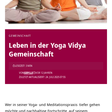
GEMEINSCHAFT
Leben in der Yoga Vidya
Gemeinschaft
LESEZEIT: 3 MIN
VON
SIBYLLE
VOR 12 JAHREN
ZULETZT AKTUALISIERT: 24. JULI 2025 07:55
Wer in seiner
Yoga- und Meditationspraxis
tiefer gehen
möchte und nachhaltige
Fortschritte
auf seinem