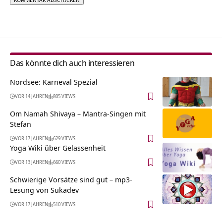
Alternative:
Das könnte dich auch interessieren
Nordsee: Karneval Spezial
VOR 14 JAHREN
805 VIEWS
Om Namah Shivaya – Mantra-Singen mit
Stefan
VOR 17 JAHREN
629 VIEWS
Yoga Wiki über Gelassenheit
VOR 13 JAHREN
660 VIEWS
Schwierige Vorsätze sind gut – mp3-
Lesung von Sukadev
VOR 17 JAHREN
510 VIEWS