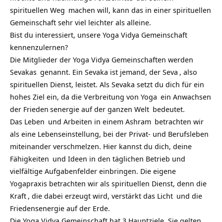
spirituellen Weg
machen will, kann das in einer spirituellen
Gemeinschaft sehr viel leichter als alleine.
Bist du interessiert, unsere
Yoga Vidya Gemeinschaft
kennenzulernen?
Die Mitglieder der Yoga Vidya Gemeinschaften werden
Sevakas
genannt. Ein Sevaka ist jemand, der
Seva
, also
spirituellen Dienst, leistet. Als Sevaka setzt du dich für ein
hohes Ziel ein, da die Verbreitung von
Yoga
ein Anwachsen
der
Frieden
senergie auf der ganzen
Welt
bedeutet.
Das
Leben
und Arbeiten in einem
Ashram
betrachten wir
als eine Lebenseinstellung, bei der Privat- und Berufsleben
miteinander verschmelzen. Hier kannst du dich, deine
Fähigkeiten
und Ideen in den täglichen Betrieb und
vielfältige Aufgabenfelder einbringen. Die eigene
Yogapraxis betrachten wir als spirituellen Dienst, denn die
Kraft
, die dabei erzeugt wird, verstärkt das
Licht
und die
Friedensenergie auf der Erde.
Die Yoga Vidya Gemeinschaft hat 3 Hauptziele. Sie gelten