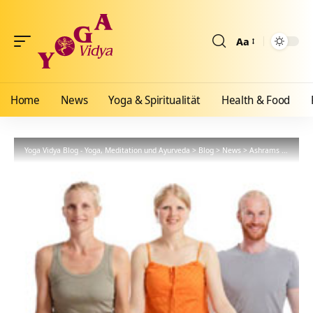
Aa
Größenänderun
Home
News
Yoga & Spiritualität
Health & Food
Yoga Vidya Blog - Yoga, Meditation und Ayurveda
>
Blog
>
News
>
Ashrams
>
Gemein