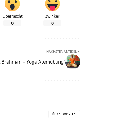
Überrascht
Zwinker
0
0
NÄCHSTER ARTIKEL
 „Brahmari – Yoga Atemübung“
ANTWORTEN