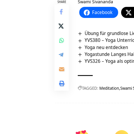
Swami Sivananda
SHARE
Facebook
Übung für grundlose L
YVS380 – Yoga Unterric
Yoga neu entdecken
Yogastunde Langes Hal
YVS326 – Yoga als opti
TAGGED:
Meditation
Swami 