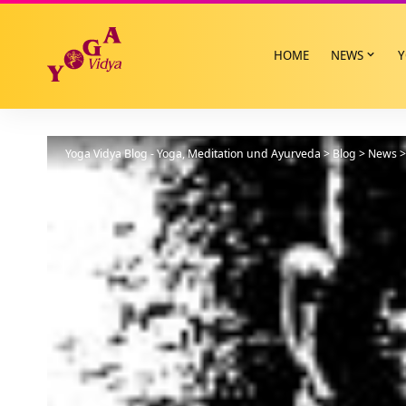
HOME
NEWS
Y
Yoga Vidya Blog - Yoga, Meditation und Ayurveda
>
Blog
>
News