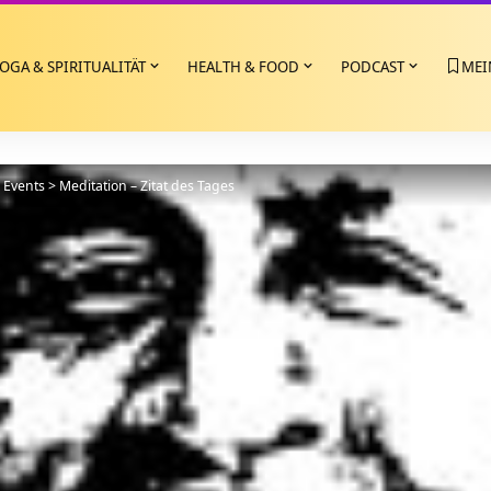
OGA & SPIRITUALITÄT
HEALTH & FOOD
PODCAST
MEI
>
Events
>
Meditation – Zitat des Tages