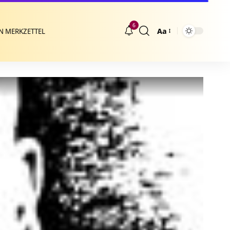
6
Aa
N MERKZETTEL
Größenänderung