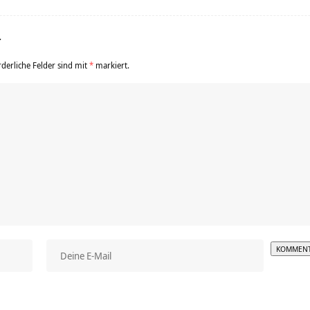
r
rderliche Felder sind mit
*
markiert.
Alterna