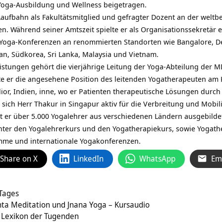
Yoga-Ausbildung und Wellness beigetragen.
aufbahn als Fakultätsmitglied und gefragter Dozent an der welt
en. Während seiner Amtszeit spielte er als Organisationssekretär e
r Yoga-Konferenzen an renommierten Standorten wie Bangalore, Del
an, Südkorea, Sri Lanka, Malaysia und Vietnam.
stungen gehört die vierjährige Leitung der Yoga-Abteilung der MD
tte er die angesehene Position des leitenden Yogatherapeuten a
or, Indien, inne, wo er Patienten therapeutische Lösungen durch
t sich Herr Thakur in Singapur aktiv für die Verbreitung und Mobil
hat er über 5.000 Yogalehrer aus verschiedenen Ländern ausgebilde
nter den Yogalehrerkurs und den Yogatherapiekurs, sowie Yogath
me und internationale Yogakonferenzen.
Share on X
LinkedIn
WhatsApp
Em
 Tages
nta Meditation und Jnana Yoga – Kursaudio
g Lexikon der Tugenden