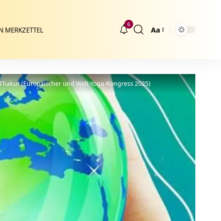
6
Aa
N MERKZETTEL
Größenänderung
hakur (Europäischer und Welt-Yoga-Kongress 2025)