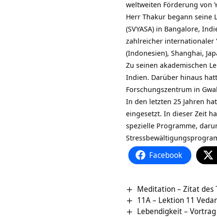
weltweiten Förderung von 
Herr Thakur begann seine L
(SVYASA) in Bangalore, Indi
zahlreicher internationale
(Indonesien), Shanghai, Jap
Zu seinen akademischen Lei
Indien. Darüber hinaus ha
Forschungszentrum in Gwali
In den letzten 25 Jahren ha
eingesetzt. In dieser Zeit 
spezielle Programme, daru
Stressbewältigungsprogram
Facebook
Meditation – Zitat des
11A – Lektion 11 Veda
Lebendigkeit – Vortra