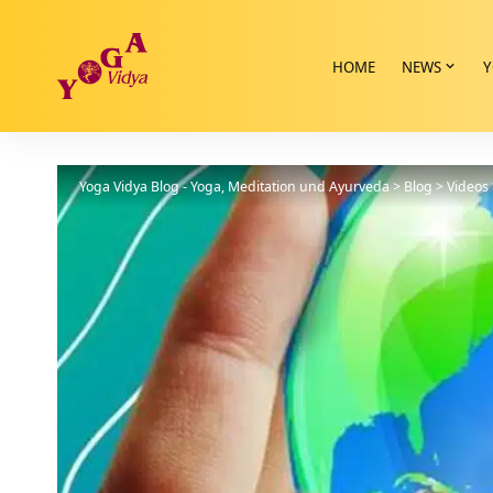
HOME
NEWS
Y
Yoga Vidya Blog - Yoga, Meditation und Ayurveda
>
Blog
>
Videos