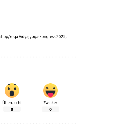
shop
Yoga Vidya
yoga-kongress 2025
Überrascht
Zwinker
0
0