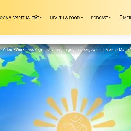
OGA & SPIRITUALITÄT
HEALTH & FOOD
PODCAST
MEI
>
Video
>
Workshop: Yogische Übungen gegen Übergewicht | Meister Manoj T