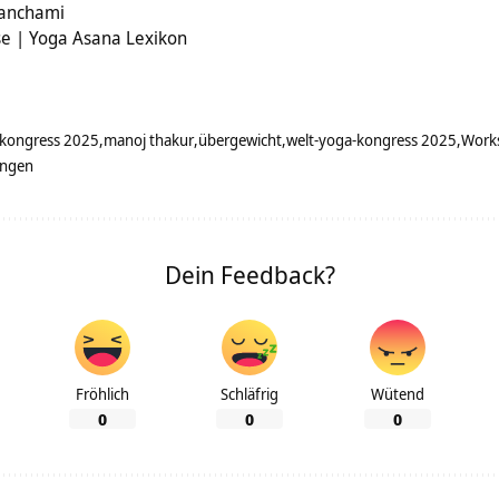
Panchami
e | Yoga Asana Lexikon
-kongress 2025
manoj thakur
übergewicht
welt-yoga-kongress 2025
Work
ungen
Dein Feedback?
Fröhlich
Schläfrig
Wütend
0
0
0