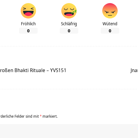
Fröhlich
Schläfrig
Wütend
0
0
0
großen Bhakti Rituale – YVS151
Jna
rderliche Felder sind mit
*
markiert.