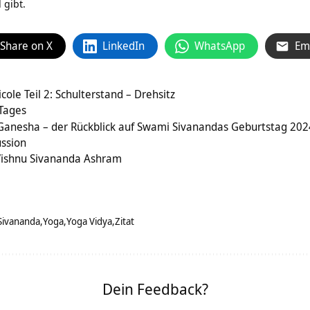
 gibt.
Share on X
LinkedIn
WhatsApp
Em
ole Teil 2: Schulterstand – Drehsitz
 Tages
anesha – der Rückblick auf Swami Sivanandas Geburtstag 202
ussion
ishnu Sivananda Ashram
Sivananda
Yoga
Yoga Vidya
Zitat
Dein Feedback?