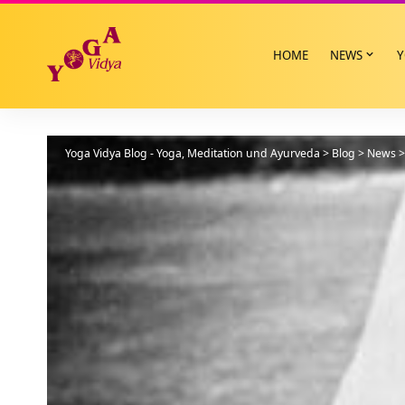
HOME
NEWS
Y
Yoga Vidya Blog - Yoga, Meditation und Ayurveda
>
Blog
>
News