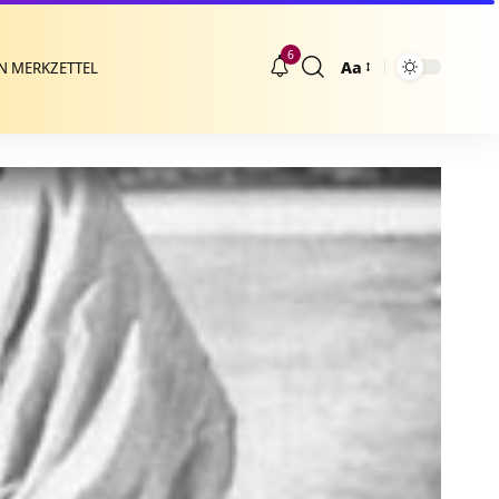
6
Aa
N MERKZETTEL
Größenänderung