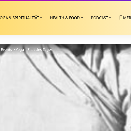
OGA & SPIRITUALITÄT
HEALTH & FOOD
PODCAST
MEI
>
Events
>
Yoga – Zitat des Tages