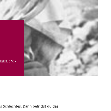
EZEIT: 0 MIN
 Schlechtes. Dann betrittst du das