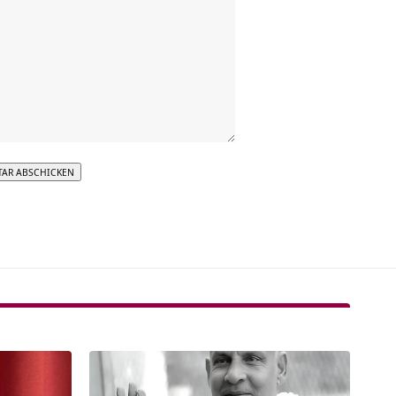
tive: