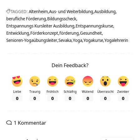
TAGGED:
Altenheim
Aus- und Weiterbildung
Ausbildung
berufliche Förderung
Bildungsscheck
Entspannungs Kursleiter Ausbildung
Entspannungskurse
Entwicklung
Förderkonzept
förderung
Gesundheit
Senioren-Yogaübungsleiter
Sevaka
Yoga
Yogakurse
Yogalehrerin
Dein Feedback?
Liebe
Traurig
Fröhlich
Schläfrig
Wütend
Überrascht
Zwinker
0
0
0
0
0
0
0
1 Kommentar