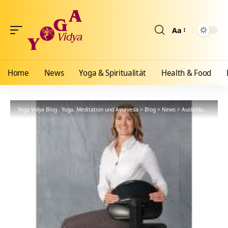
Aa
Größenänderun
Home
News
Yoga & Spiritualität
Health & Food
Yoga Vidya Blog - Yoga, Meditation und Ayurveda
>
Blog
>
News
>
Ausbildungen
>
Ha