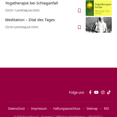
Yogatherapie bei Schlaganfall
VOR 17 JAHREN
546 VIEWS
Meditation – Zitat des Tages
VOR 4 JAHREN
426 VIEWS
Folge uns
Datenschutz
Impressum
Haftungsausschluss
Sitemap
RSS
© 2026 Yoga Vidya e.V. · Yogaweg 7 · 32805 Horn‑Bad Meinberg · +49 5234 87‑0 ·