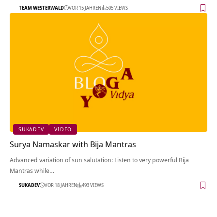
TEAM WESTERWALD
VOR 15 JAHREN
505 VIEWS
SUKADEV
VIDEO
Surya Namaskar with Bija Mantras
Advanced variation of sun salutation: Listen to very powerful Bija
Mantras while…
SUKADEV
VOR 18 JAHREN
493 VIEWS