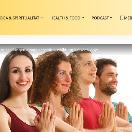
OGA & SPIRITUALITÄT
HEALTH & FOOD
PODCAST
MEI
>
Ausbildungen
>
Yogalehrer/in Ausbildung bei Yoga Vidya