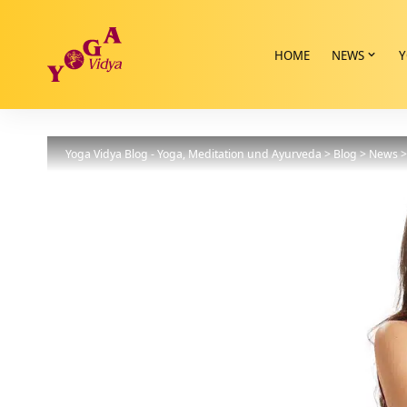
HOME
NEWS
Y
Yoga Vidya Blog - Yoga, Meditation und Ayurveda
>
Blog
>
News