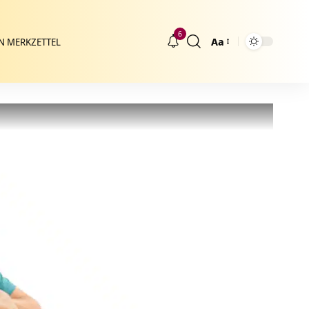
6
Aa
N MERKZETTEL
Größenänderung