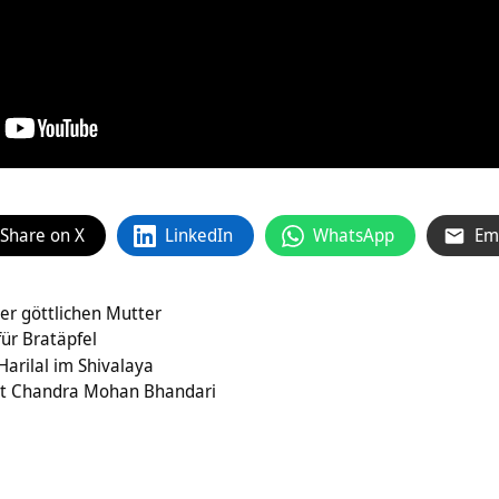
Share on X
LinkedIn
WhatsApp
Em
er göttlichen Mutter
für Bratäpfel
arilal im Shivalaya
t Chandra Mohan Bhandari
i