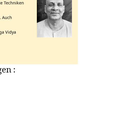
te Techniken
. Auch
ga Vidya
gen
: