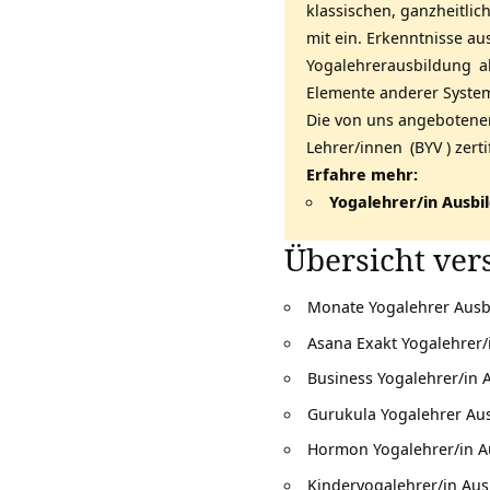
klassischen,
ganzheitlic
mit ein. Erkenntnisse a
Yogalehrerausbildung
ab
Elemente anderer System
Die von uns angeboten
Lehrer/innen
(
BYV
) zert
Erfahre mehr:
Yogalehrer/in Ausbi
Übersicht ve
Monate Yogalehrer Ausb
Asana Exakt Yogalehrer/
Business Yogalehrer/in 
Gurukula Yogalehrer Au
Hormon Yogalehrer/in A
Kinderyogalehrer/in Au