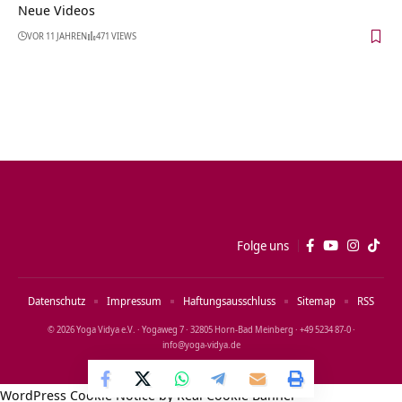
Neue Videos
VOR 11 JAHREN
471 VIEWS
Folge uns
Datenschutz
Impressum
Haftungsausschluss
Sitemap
RSS
© 2026 Yoga Vidya e.V. · Yogaweg 7 · 32805 Horn‑Bad Meinberg · +49 5234 87‑0 ·
info@yoga‑vidya.de
WordPress Cookie Notice by Real Cookie Banner