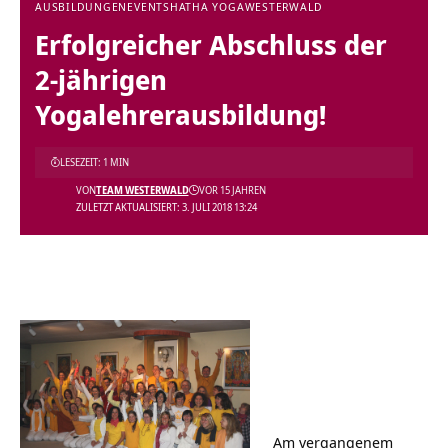
AUSBILDUNGEN
EVENTS
HATHA YOGA
WESTERWALD
Erfolgreicher Abschluss der
2-jährigen
Yogalehrerausbildung!
LESEZEIT: 1 MIN
VON
TEAM WESTERWALD
VOR 15 JAHREN
ZULETZT AKTUALISIERT: 3. JULI 2018 13:24
Am vergangenem