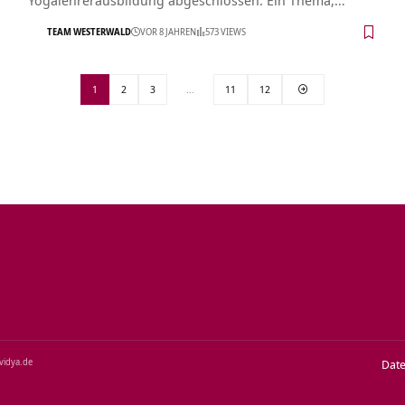
TEAM WESTERWALD
VOR 8 JAHREN
573 VIEWS
1
2
3
…
11
12
‑vidya.de
Dat