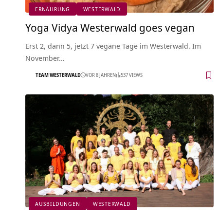
ERNÄHRUNG
WESTERWALD
Yoga Vidya Westerwald goes vegan
Erst 2, dann 5, jetzt 7 vegane Tage im Westerwald. Im
November…
TEAM WESTERWALD
VOR 8 JAHREN
537 VIEWS
AUSBILDUNGEN
WESTERWALD