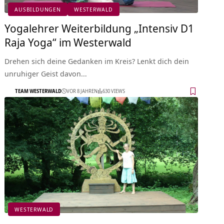
AUSBILDUNGEN
WESTERWALD
Yogalehrer Weiterbildung „Intensiv D1
Raja Yoga“ im Westerwald
Drehen sich deine Gedanken im Kreis? Lenkt dich dein
unruhiger Geist davon…
TEAM WESTERWALD
VOR 8 JAHREN
630 VIEWS
WESTERWALD