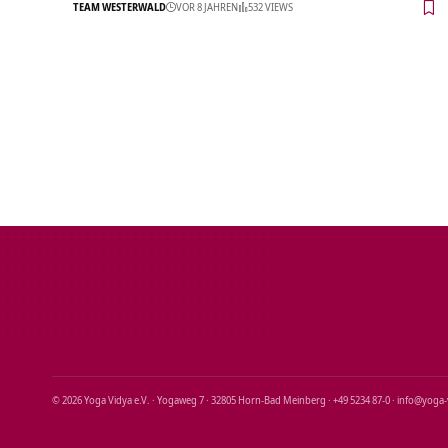
TEAM WESTERWALD
VOR 8 JAHREN
532 VIEWS
© 2026 Yoga Vidya e.V. · Yogaweg 7 · 32805 Horn‑Bad Meinberg · +49 5234 87‑0 · info@yoga