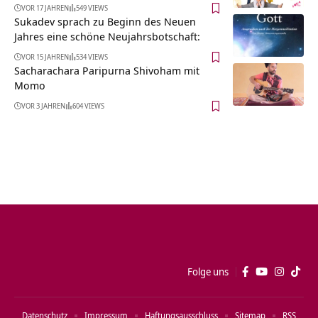
VOR 17 JAHREN
549 VIEWS
Sukadev sprach zu Beginn des Neuen
Jahres eine schöne Neujahrsbotschaft:
VOR 15 JAHREN
534 VIEWS
Sacharachara Paripurna Shivoham mit
Momo
VOR 3 JAHREN
604 VIEWS
Folge uns
Datenschutz
Impressum
Haftungsausschluss
Sitemap
RSS