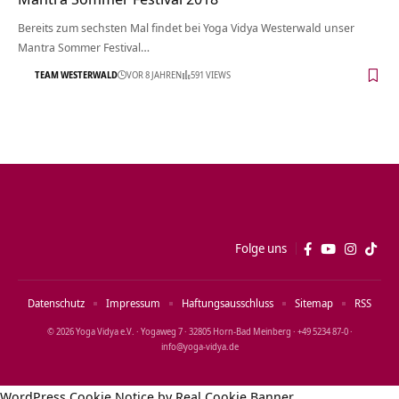
Bereits zum sechsten Mal findet bei Yoga Vidya Westerwald unser
Mantra Sommer Festival…
TEAM WESTERWALD
VOR 8 JAHREN
591 VIEWS
Folge uns
Datenschutz
Impressum
Haftungsausschluss
Sitemap
RSS
© 2026 Yoga Vidya e.V. · Yogaweg 7 · 32805 Horn‑Bad Meinberg · +49 5234 87‑0 ·
info@yoga‑vidya.de
WordPress Cookie Notice by Real Cookie Banner