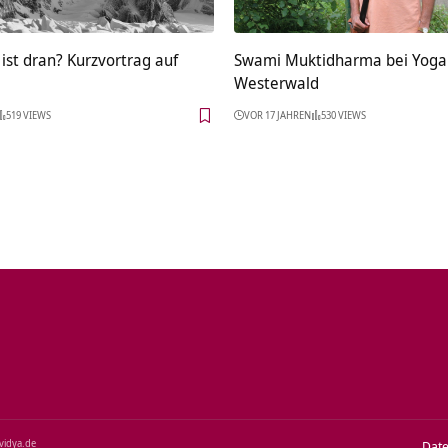
ist dran? Kurzvortrag auf
Swami Muktidharma bei Yoga
Westerwald
519 VIEWS
VOR 17 JAHREN
530 VIEWS
‑vidya.de
Dat