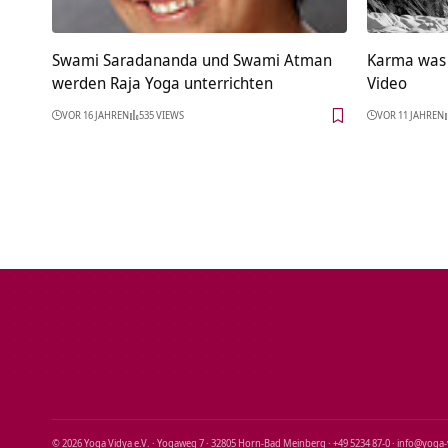
Swami Saradananda und Swami Atman
Karma was 
werden Raja Yoga unterrichten
Video
VOR 16 JAHREN
535 VIEWS
VOR 11 JAHREN
© 2026 Yoga Vidya e.V. · Yogaweg 7 · 32805 Horn‑Bad Meinberg · +49 5234 87‑0 · info@yoga