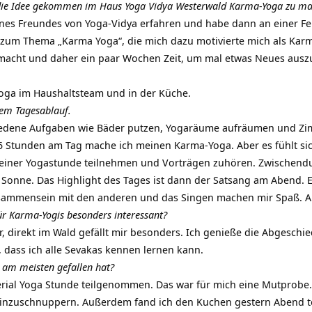
uf die Idee gekommen im Haus Yoga Vidya Westerwald Karma-Yoga zu m
eines Freundes von Yoga-Vidya erfahren und habe dann an einer 
zum Thema „Karma Yoga“, die mich dazu motivierte mich als Karm
acht und daher ein paar Wochen Zeit, um mal etwas Neues auszupr
ga im Haushaltsteam und in der Küche.
nem Tagesablauf.
iedene Aufgaben wie Bäder putzen, Yogaräume aufräumen und Zim
6 Stunden am Tag mache ich meinen Karma-Yoga. Aber es fühlt sic
einer Yogastunde teilnehmen und Vorträgen zuhören. Zwischendur
 Sonne. Das Highlight des Tages ist dann der Satsang am Abend.
ammensein mit den anderen und das Singen machen mir Spaß. A
r Karma-Yogis besonders interessant?
r, direkt im Wald gefällt mir besonders. Ich genieße die Abgeschi
n, dass ich alle Sevakas kennen lernen kann.
 am meisten gefallen hat?
erial Yoga Stunde teilgenommen. Das war für mich eine Mutprobe. 
einzuschnuppern. Außerdem fand ich den Kuchen gestern Abend to