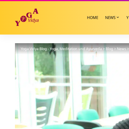
HOME
NEWS
Y
Yoga Vidya Blog - Yoga, Meditation und Ayurveda
>
Blog
>
News