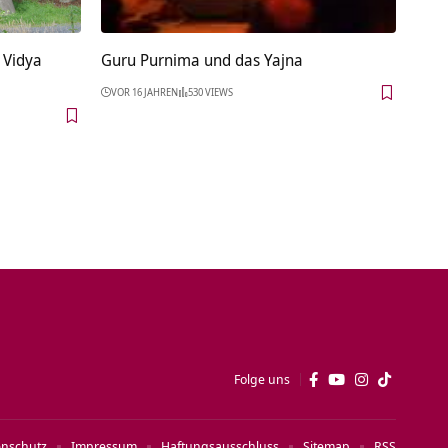
 Vidya
Guru Purnima und das Yajna
VOR 16 JAHREN
530 VIEWS
Folge uns
enschutz
Impressum
Haftungsausschluss
Sitemap
RSS