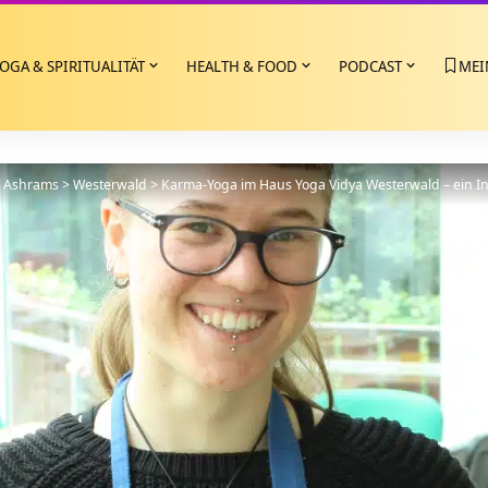
OGA & SPIRITUALITÄT
HEALTH & FOOD
PODCAST
MEI
>
Ashrams
>
Westerwald
>
Karma-Yoga im Haus Yoga Vidya Westerwald – ein Int