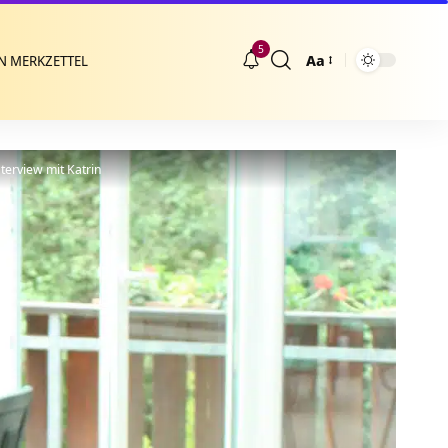
5
Aa
N MERKZETTEL
Größenänderung
erview mit Katrin