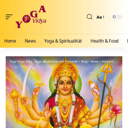
Aa
Größenänderun
Home
News
Yoga & Spiritualität
Health & Food
Yoga Vidya Blog - Yoga, Meditation und Ayurveda
>
Blog
>
News
>
Ashrams
>
Allgäu