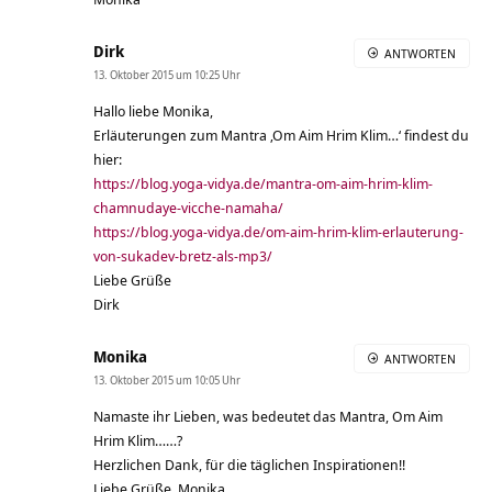
Dirk
ANTWORTEN
13. Oktober 2015 um 10:25 Uhr
Hallo liebe Monika,
Erläuterungen zum Mantra ‚Om Aim Hrim Klim…‘ findest du
hier:
https://blog.yoga-vidya.de/mantra-om-aim-hrim-klim-
chamnudaye-vicche-namaha/
https://blog.yoga-vidya.de/om-aim-hrim-klim-erlauterung-
von-sukadev-bretz-als-mp3/
Liebe Grüße
Dirk
Monika
ANTWORTEN
13. Oktober 2015 um 10:05 Uhr
Namaste ihr Lieben, was bedeutet das Mantra, Om Aim
Hrim Klim……?
Herzlichen Dank, für die täglichen Inspirationen!!
Liebe Grüße, Monika