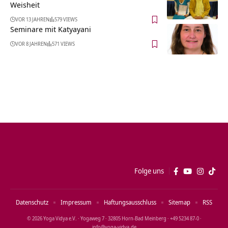
Weisheit
VOR 13 JAHREN
579 VIEWS
Seminare mit Katyayani
VOR 8 JAHREN
571 VIEWS
Folge uns
Datenschutz
Impressum
Haftungsausschluss
Sitemap
RSS
© 2026 Yoga Vidya e.V. · Yogaweg 7 · 32805 Horn‑Bad Meinberg · +49 5234 87‑0 ·
info@yoga‑vidya.de