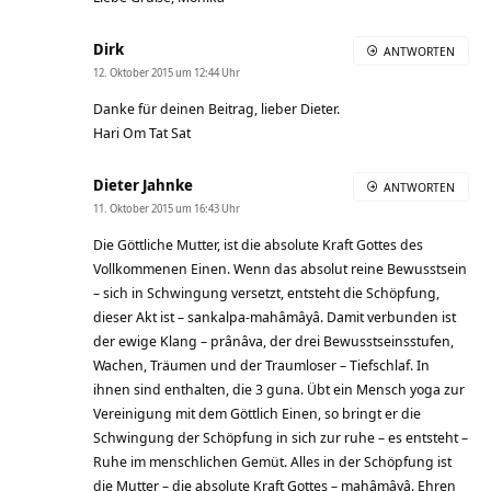
Dirk
ANTWORTEN
12. Oktober 2015 um 12:44 Uhr
Danke für deinen Beitrag, lieber Dieter.
Hari Om Tat Sat
Dieter Jahnke
ANTWORTEN
11. Oktober 2015 um 16:43 Uhr
Die Göttliche Mutter, ist die absolute Kraft Gottes des
Vollkommenen Einen. Wenn das absolut reine Bewusstsein
– sich in Schwingung versetzt, entsteht die Schöpfung,
dieser Akt ist – sankalpa-mahâmâyâ. Damit verbunden ist
der ewige Klang – prânâva, der drei Bewusstseinsstufen,
Wachen, Träumen und der Traumloser – Tiefschlaf. In
ihnen sind enthalten, die 3 guna. Übt ein Mensch yoga zur
Vereinigung mit dem Göttlich Einen, so bringt er die
Schwingung der Schöpfung in sich zur ruhe – es entsteht –
Ruhe im menschlichen Gemüt. Alles in der Schöpfung ist
die Mutter – die absolute Kraft Gottes – mahâmâyâ. Ehren