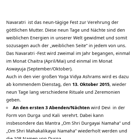
Navaratri
ist das neun-tägige Fest zur Verehrung der
göttlichen Mutter. Diese neun Tage und Nächte sind den
weiblichen Energien in unserer Welt gewidmet und somit
sozusagen auch der „weiblichen Seite“ in jedem von uns.
Das
Navaratri
-Fest wird zweimal im Jahr begangen, einmal
im Monat Chaitra (April/Mai) und einmal im Monat
Aswayuja (September/Oktober).
Auch in den vier großen
Yoga Vidya Ashrams
wird es dazu
ab kommendem Dienstag, den
13. Oktober 2015
, wieder
neun Tage lang
verschiedene Rituale und Zeremonien
geben.
An den ersten 3 Abenden/Nächten
wird
Devi
in der
Form von
Durga
und
Kali
verehrt. Dabei kann
insbesondere das Mantra „Om Shri Durgayai Namaha“ und
„Om Shri Mahakalikayai Namaha“ wiederholt werden und
die 108 Namen von Durga.