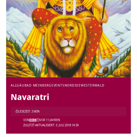
ALLGÄU
BAD MEINBERG
EVENTS
NORDSEE
WESTERWALD
Navaratri
LESEZEIT: 3 MIN
VON
DIRK
VOR 11 JAHREN
ZULETZT AKTUALISIERT: 3. JULI 2018 14:30