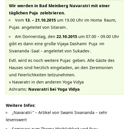
Wir werden in Bad Meinberg Navaratri mit einer
täglichen
Puja
zelebrieren.
Vom
13. – 21.10.2015
um 19.00 Uhr im
Homa
Raum,
Pujas
angeleitet von
Sitaram
.
Am Donnerstag, den
22.10.2015
um 07.00 – 09.00 Uhr
gibt es dann eine große
Vijaya Dashami
Puja
im
Sivananda
-Saal – angeleitet von
Sukadev
.
Evtl. wird es noch weitere
Pujas
geben. Alle Gäste des
Hauses sind herzlich eingeladen, an den Zeremonien
und Feierlichkeiten teilzunehmen.
» Navaratri in den anderen
Yoga Vidya
Ashrams
:
Navaratri bei Yoga Vidya
Weitere Infos:
„
Navaratri
“ – Artikel von Swami Sivananda – sehr
lesenswert
Seminare zum Thema Weiblichkeit und Frau