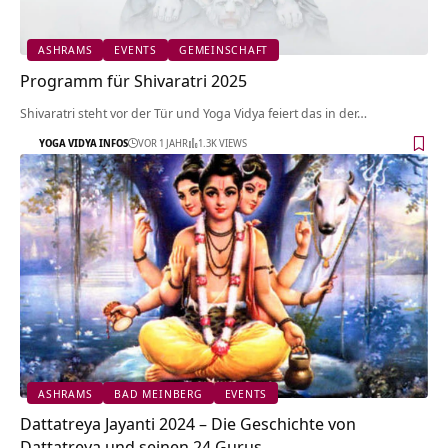
ASHRAMS
EVENTS
GEMEINSCHAFT
Programm für Shivaratri 2025
Shivaratri steht vor der Tür und Yoga Vidya feiert das in der…
YOGA VIDYA INFOS
VOR 1 JAHR
1.3K VIEWS
ASHRAMS
BAD MEINBERG
EVENTS
Dattatreya Jayanti 2024 – Die Geschichte von
Dattatreya und seinen 24 Gurus