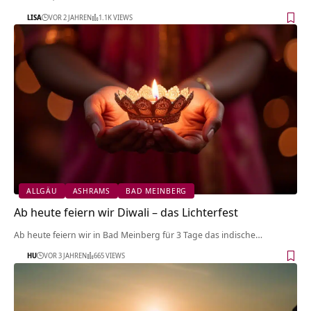
LISA
VOR 2 JAHREN
1.1K VIEWS
ALLGÄU
ASHRAMS
BAD MEINBERG
Ab heute feiern wir Diwali – das Lichterfest
Ab heute feiern wir in Bad Meinberg für 3 Tage das indische…
HU
VOR 3 JAHREN
665 VIEWS