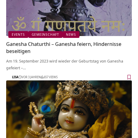
EVENTS
GEMEINSCHAFT
NEWS
Ganesha Chaturthi – Ganesha feiern, Hindernisse
beseitigen
Am 19. September 2023 wird wieder der Geburtstag von Ganesha
gefeiert –…
LISA
VOR 3 JAHREN
657 VIEWS