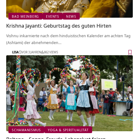
BAD MEINBERG
EVENTS
NEWS
Krishna Jayanti: Geburtstag des guten Hirten
Vishnu inkarnierte nach dem hinduistischen Kalender am achten Tag
(Ashtami) der abnehmenden…
LISA
VOR 3 JAHREN
862 VIEWS
SCHAMANISMUS
YOGA & SPIRITUALITÄT