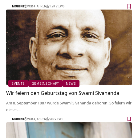
MOHINI
VOR 4 JAHREN
1.2K VIEWS
EVENTS
GEMEINSCHAFT
NEWS
Wir feiern den Geburtstag von Swami Sivananda
Am 8. September 1887 wurde Swami Sivananda geboren. So feiern wir
dieses…
MOHINI
VOR 4 JAHREN
545 VIEWS