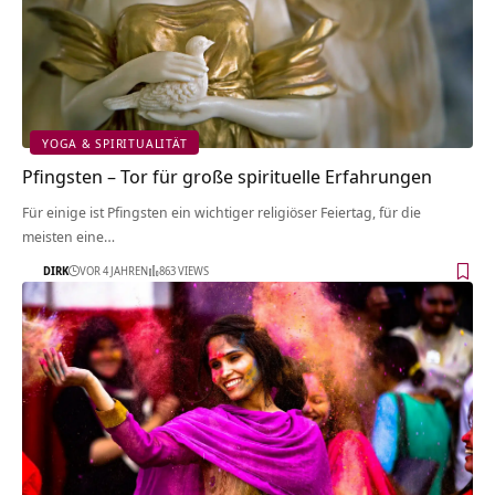
YOGA & SPIRITUALITÄT
Pfingsten – Tor für große spirituelle Erfahrungen
Für einige ist Pfingsten ein wichtiger religiöser Feiertag, für die
meisten eine…
DIRK
VOR 4 JAHREN
863 VIEWS