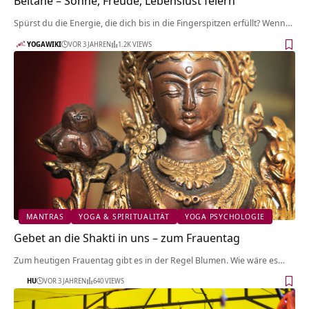
Beltane – Sonne, Freude, Lebenslust feiern
Spürst du die Energie, die dich bis in die Fingerspitzen erfüllt? Wenn…
YOGAWIKI
VOR 3 JAHREN
1.2K VIEWS
MANTRAS
YOGA & SPIRITUALITÄT
YOGA PSYCHOLOGIE
Gebet an die Shakti in uns – zum Frauentag
Zum heutigen Frauentag gibt es in der Regel Blumen. Wie wäre es…
HU
VOR 3 JAHREN
640 VIEWS