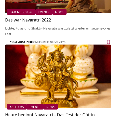
BAD MEINBERG
EVENTS
NEWS
Das war Navaratri 2022
Lichte, Pujas und Shakti - Navaratri war zuletzt wieder ein segensvolles
Fest…
YOGA VIDYA INFOS
VOR 4 JAHREN
536 VIEWS
ASHRAMS
EVENTS
NEWS
Heute beginnt Navaratri – Das Fest der Göttin