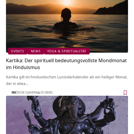
EVENTS
NEWS
YOGA & SPIRITUALITÄT
Kartika: Der spirituell bedeutungsvollste Mondmonat
im Hinduismus
Kartika gilt im hinduistischen Lunisolarkalender als ein heiliger Monat,
der in etwa…
HU
VOR 3 JAHREN
1K VIEWS