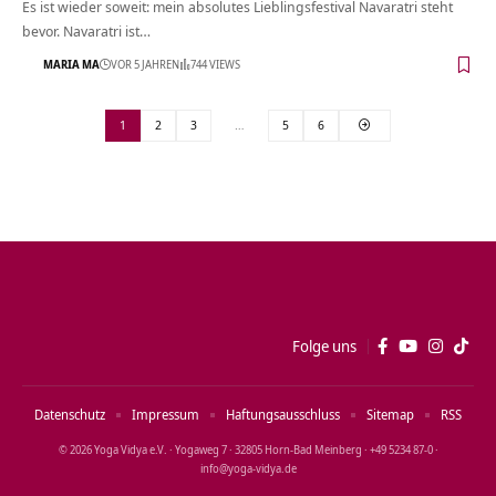
Es ist wieder soweit: mein absolutes Lieblingsfestival Navaratri steht
bevor. Navaratri ist…
MARIA MA
VOR 5 JAHREN
744 VIEWS
1
2
3
…
5
6
Folge uns
Datenschutz
Impressum
Haftungsausschluss
Sitemap
RSS
© 2026 Yoga Vidya e.V. · Yogaweg 7 · 32805 Horn‑Bad Meinberg · +49 5234 87‑0 ·
info@yoga‑vidya.de