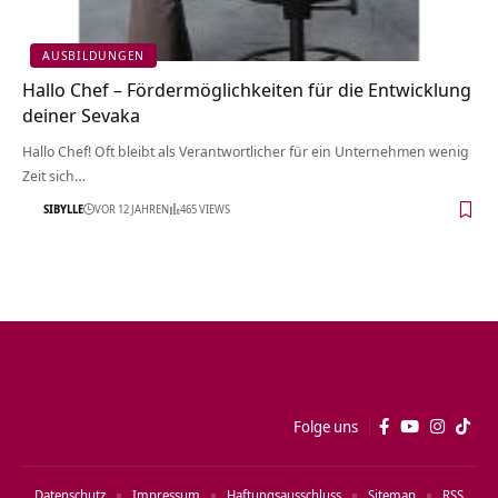
AUSBILDUNGEN
Hallo Chef – Fördermöglichkeiten für die Entwicklung
deiner Sevaka
Hallo Chef! Oft bleibt als Verantwortlicher für ein Unternehmen wenig
Zeit sich…
SIBYLLE
VOR 12 JAHREN
465 VIEWS
Folge uns
Datenschutz
Impressum
Haftungsausschluss
Sitemap
RSS