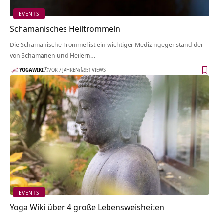
EVENTS
Schamanisches Heiltrommeln
Die Schamanische Trommel ist ein wichtiger Medizingegenstand der
von Schamanen und Heilern…
YOGAWIKI
VOR 7 JAHREN
951 VIEWS
EVENTS
Yoga Wiki über 4 große Lebensweisheiten