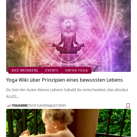
BAD MEINBERG
EVENTS
HATHA YOGA
Yoga Wiki über Prinzipien eines bewussten Lebens
Du bist der Autor deines Lebens Sobald du entscheidest, das absolut
ALLES…
YOGAWIKI
VOR 9 JAHREN
633 VIEWS