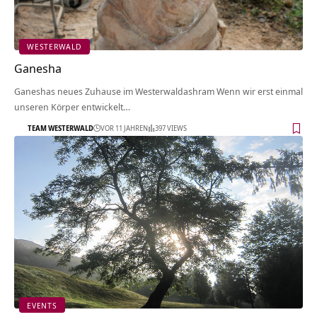
WESTERWALD
Ganesha
Ganeshas neues Zuhause im Westerwaldashram Wenn wir erst einmal
unseren Körper entwickelt…
TEAM WESTERWALD
VOR 11 JAHREN
397 VIEWS
EVENTS