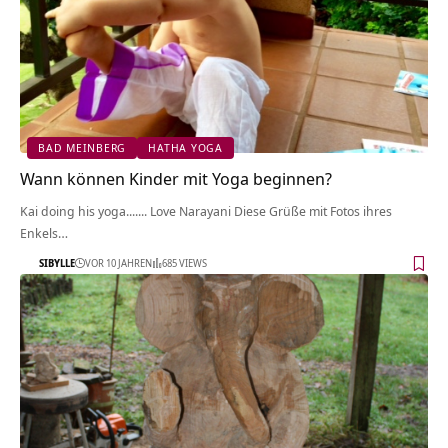
BAD MEINBERG
HATHA YOGA
Wann können Kinder mit Yoga beginnen?
Kai doing his yoga....... Love Narayani Diese Grüße mit Fotos ihres
Enkels…
SIBYLLE
VOR 10 JAHREN
685 VIEWS