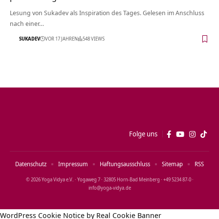
Lesung von Sukadev als Inspiration des Tages. Gelesen im Anschluss
nach einer…
SUKADEV
VOR 17 JAHREN
548 VIEWS
Folge uns
Datenschutz
Impressum
Haftungsausschluss
Sitemap
RSS
© 2026 Yoga Vidya e.V. · Yogaweg 7 · 32805 Horn‑Bad Meinberg · +49 5234 87‑0 ·
info@yoga‑vidya.de
WordPress Cookie Notice by Real Cookie Banner