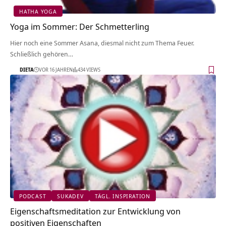
HATHA YOGA
Yoga im Sommer: Der Schmetterling
Hier noch eine Sommer Asana, diesmal nicht zum Thema Feuer.
Schließlich gehören…
DIETA
VOR 16 JAHREN
434 VIEWS
PODCAST
SUKADEV
TÄGL. INSPIRATION
Eigenschaftsmeditation zur Entwicklung von
positiven Eigenschaften