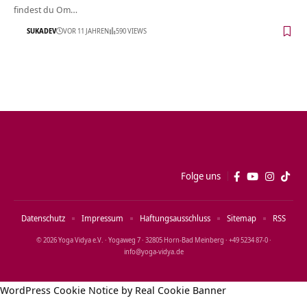
findest du Om…
SUKADEV
VOR 11 JAHREN
590 VIEWS
Folge uns
Datenschutz
Impressum
Haftungsausschluss
Sitemap
RSS
© 2026 Yoga Vidya e.V. · Yogaweg 7 · 32805 Horn‑Bad Meinberg · +49 5234 87‑0 ·
info@yoga‑vidya.de
WordPress Cookie Notice by Real Cookie Banner