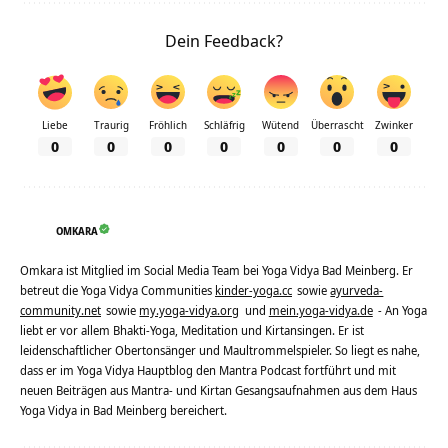
Dein Feedback?
Liebe
Traurig
Fröhlich
Schläfrig
Wütend
Überrascht
Zwinker
0
0
0
0
0
0
0
OMKARA
Omkara ist Mitglied im Social Media Team bei Yoga Vidya Bad Meinberg. Er
betreut die Yoga Vidya Communities
kinder-yoga.cc
sowie
ayurveda-
community.net
sowie
my.yoga-vidya.org
und
mein.yoga-vidya.de
- An Yoga
liebt er vor allem Bhakti-Yoga, Meditation und Kirtansingen. Er ist
leidenschaftlicher Obertonsänger und Maultrommelspieler. So liegt es nahe,
dass er im Yoga Vidya Hauptblog den Mantra Podcast fortführt und mit
neuen Beiträgen aus Mantra- und Kirtan Gesangsaufnahmen aus dem Haus
Yoga Vidya in Bad Meinberg bereichert.