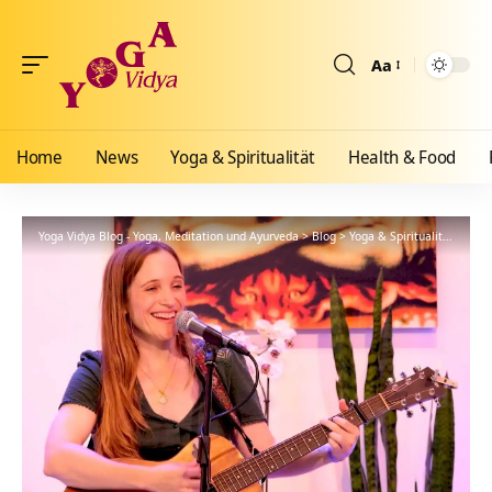
Aa
Größenänderun
Home
News
Yoga & Spiritualität
Health & Food
Yoga Vidya Blog - Yoga, Meditation und Ayurveda
>
Blog
>
Yoga & Spiritualität
>
Mant