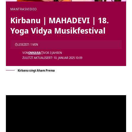
MANTRAS
VIDEO
Kirbanu | MAHADEVI | 18.
Yoga Vidya Musikfestival
LESEZEIT: 1 MIN
VON
OMKARA
VOR 3 JAHREN
ZULETZT AKTUALISIERT: 10. JANUAR 2025 10:09
Kirbanu singt Aham Prema