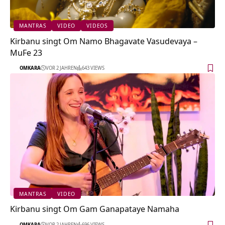
MANTRAS
VIDEO
VIDEOS
Kirbanu singt Om Namo Bhagavate Vasudevaya –
MuFe 23
OMKARA
VOR 2 JAHREN
643 VIEWS
MANTRAS
VIDEO
Kirbanu singt Om Gam Ganapataye Namaha
OMKARA
VOR 2 JAHREN
696 VIEWS