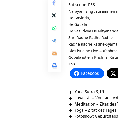
Subscribe:
RSS
Narayani singt zusammen 
He Govinda,
He Gopala
He Vasudeva He Nityanand
Shri Radhe Radhe Radhe
Radhe Radhe Radhe-Syama
Dies ist eine Live-Aufnah
Gopala ist ein
Krishna
Kirta
158
.
Facebook
Yoga Sutra 3;19
Loyalität – Vortrag Le
Meditation – Zitat des
Yoga – Zitat des Tages
Fotoshow: Geburtstags