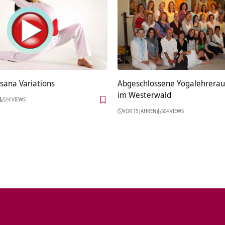
sana Variations
Abgeschlossene Yogalehrerau
im Westerwald
514 VIEWS
VOR 15 JAHREN
504 VIEWS