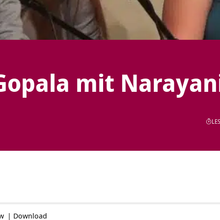
Gopala mit Narayan
LES
ow
|
Download