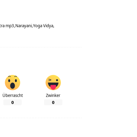
tra mp3
Narayani
Yoga Vidya
Überrascht
Zwinker
0
0