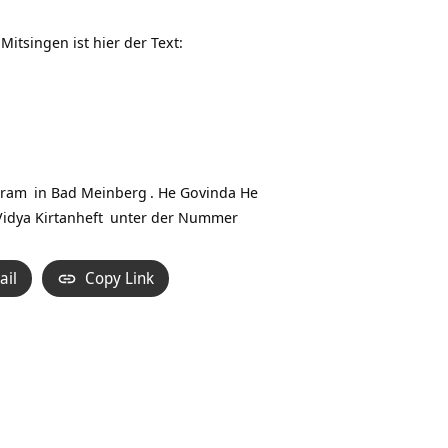
Hoch/Runter
benutzen,
Mitsingen ist hier der Text:
um
die
Lautstärke
zu
regeln.
hram
in
Bad Meinberg
. He Govinda He
idya Kirtanheft
unter der
Nummer
ail
Copy Link