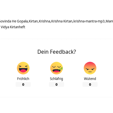
Govinda He Gopala
Kirtan
Krishna
Krishna Kirtan
krishna-mantra-mp3
Man
 Vidya Kirtanheft
Dein Feedback?
Fröhlich
Schläfrig
Wütend
0
0
0