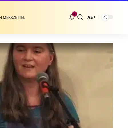
6
Aa
N MERKZETTEL
Größenänderung