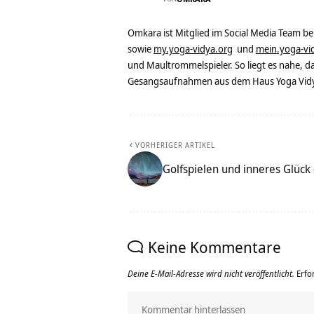
Omkara ist Mitglied im Social Media Team b
sowie
my.yoga-vidya.org
und
mein.yoga-vi
und Maultrommelspieler. So liegt es nahe, 
Gesangsaufnahmen aus dem Haus Yoga Vidya
VORHERIGER ARTIKEL
Golfspielen und inneres Glück
Keine Kommentare
Deine E-Mail-Adresse wird nicht veröffentlicht.
Erfo