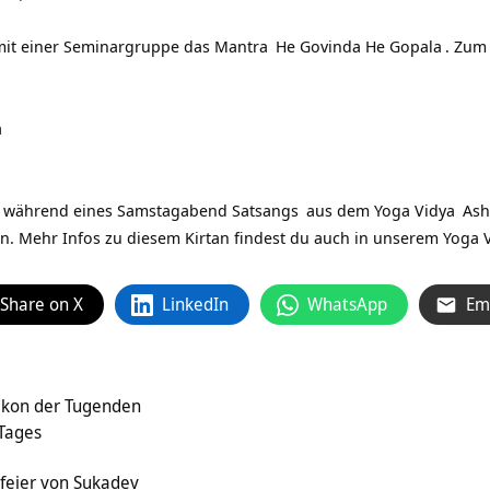
mit einer Seminargruppe das
Mantra
He Govinda He Gopala
. Zum 
a
me während eines Samstagabend
Satsangs
aus dem
Yoga Vidya
As
n. Mehr Infos zu diesem Kirtan findest du auch in unserem
Yoga V
Share on X
LinkedIn
WhatsApp
Em
xikon der Tugenden
 Tages
feier von Sukadev