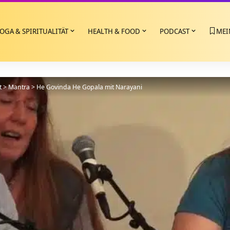
OGA & SPIRITUALITÄT
HEALTH & FOOD
PODCAST
MEI
t
>
Mantra
>
He Govinda He Gopala mit Narayani