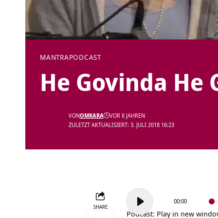
MANTRA
PODCAST
He Govinda He 
VON
OMKARA
VOR 8 JAHREN
ZULETZT AKTUALISIERT: 3. JULI 2018 16:23
Audio-
00:00
Player
SHARE
Podcast:
Play in new wind