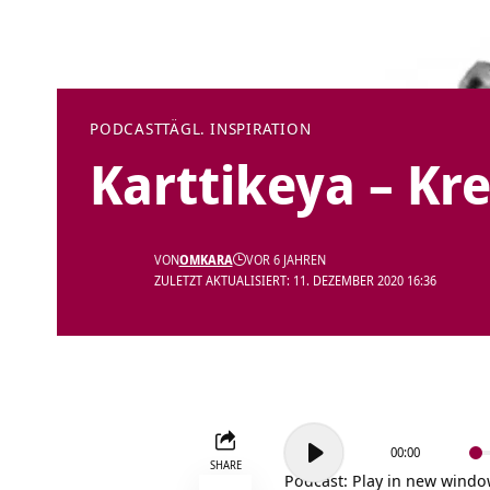
PODCAST
TÄGL. INSPIRATION
Karttikeya – Kr
VON
OMKARA
VOR 6 JAHREN
ZULETZT AKTUALISIERT: 11. DEZEMBER 2020 16:36
Audio-
00:00
Player
SHARE
Podcast:
Play in new wind