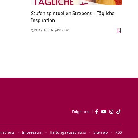
Stufen spirituellen Strebens – Tägliche
Inspiration
VOR 2 JAHREN
418 VIEWS
Folge uns
enschutz
Impressum
Haftungsausschluss
Sitemap
RSS