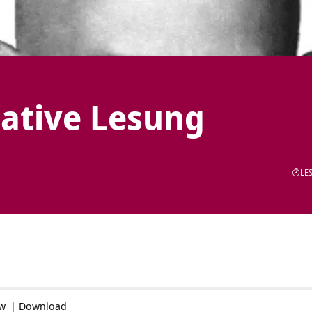
eative Lesung
LES
ow
|
Download