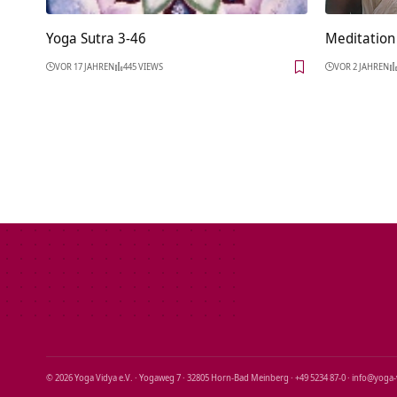
Yoga Sutra 3-46
Meditation 
VOR 17 JAHREN
445 VIEWS
VOR 2 JAHREN
© 2026 Yoga Vidya e.V. · Yogaweg 7 · 32805 Horn‑Bad Meinberg · +49 5234 87‑0 · info@yoga