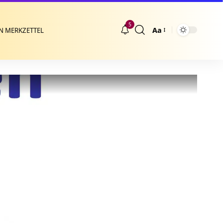
5
Aa
N MERKZETTEL
Größenänderung