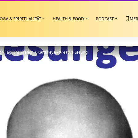
OGA & SPIRITUALITÄT
HEALTH & FOOD
PODCAST
MEI
t
>
Tägl. Inspiration
>
Karttikeya – Kreative Lesung