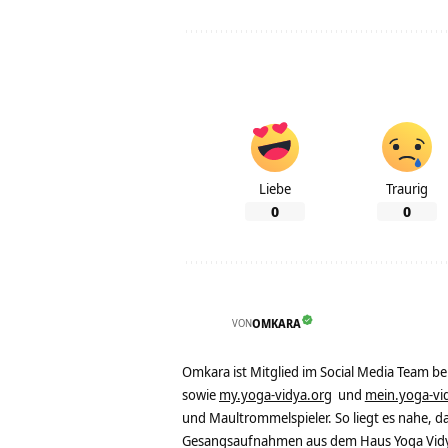
Liebe
Traurig
0
0
VON
OMKARA
Omkara ist Mitglied im Social Media Team b
sowie
my.yoga-vidya.org
und
mein.yoga-vi
und Maultrommelspieler. So liegt es nahe, 
Gesangsaufnahmen aus dem Haus Yoga Vidya