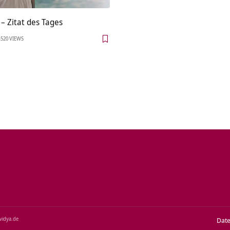
– Zitat des Tages
520 VIEWS
‑vidya.de
Dat