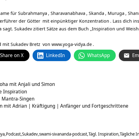
Name für
Subrahmanya
,
Sharavanabhava
,
Skanda
,
Muruga
,
Shan
eerführer der
Götter
mit einpünktiger
Konzentration
. Lass dich i
sagt. Sukadev zitiert Sätze aus dem Buch „
Inspiration und Weish
d mit
Sukadev Bretz
von
www.yoga-vidya.de
.
Share on X
LinkedIn
WhatsApp
Em
oha mit Anjali und Simon
e Inspiration
– Mantra-Singen
n mit Adrian | Kräftigung | Anfänger und Fortgeschrittene
eya
Podcast
Sukadev
swami-sivananda-podcast
Tägl. Inspiration
Tägliche I