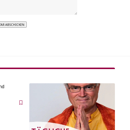
tive:
nd