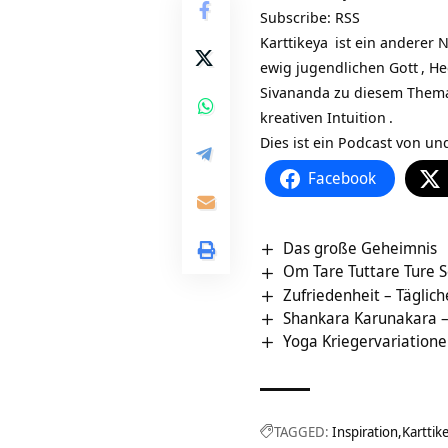
Subscribe:
RSS
Karttikeya
ist ein anderer 
ewig jugendlichen
Gott
, H
Sivananda zu diesem Thema 
kreativen
Intuition
.
Dies ist ein Podcast von un
Facebook
Das große Geheimnis
Om Tare Tuttare Ture S
Zufriedenheit – Täglich
Shankara Karunakara 
Yoga Kriegervariatione
TAGGED:
Inspiration
Karttik