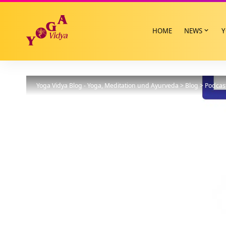
HOME
NEWS
Y
Yoga Vidya Blog - Yoga, Meditation und Ayurveda
>
Blog
>
Podcas