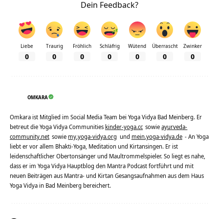
Dein Feedback?
Liebe
Traurig
Fröhlich
Schläfrig
Wütend
Überrascht
Zwinker
0
0
0
0
0
0
0
OMKARA
Omkara ist Mitglied im Social Media Team bei Yoga Vidya Bad Meinberg. Er
betreut die Yoga Vidya Communities
kinder-yoga.cc
sowie
ayurveda-
community.net
sowie
my.yoga-vidya.org
und
mein.yoga-vidya.de
- An Yoga
liebt er vor allem Bhakti-Yoga, Meditation und Kirtansingen. Er ist
leidenschaftlicher Obertonsänger und Maultrommelspieler. So liegt es nahe,
dass er im Yoga Vidya Hauptblog den Mantra Podcast fortführt und mit
neuen Beiträgen aus Mantra- und Kirtan Gesangsaufnahmen aus dem Haus
Yoga Vidya in Bad Meinberg bereichert.