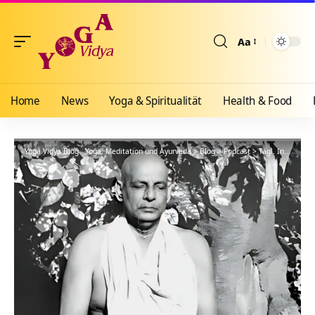
Aa
Größenänderun
Home
News
Yoga & Spiritualität
Health & Food
Yoga Vidya Blog - Yoga, Meditation und Ayurveda
>
Blog
>
Podcast
>
Tägl. Inspiration