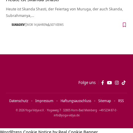
Heute ist Skanda Shasti, der Feiertag von Muruga, der auch Skanda,
Subrahmanya,…
SUKADEV
VOR 14 JAHREN
507 VIEWS
Folge uns
Datenschutz
Impressum
Haftungsausschluss
Sitemap
RSS
© 2026 Yoga Vidya e.V. · Yogaweg 7 · 32805 Horn‑Bad Meinberg · +49 5234 87‑0 ·
info@yoga‑vidya.de
WordPress Cookie Notice by Real Cookie Banner