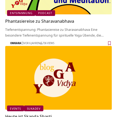
ENTSPANNUNG
PODCAST
Phantasiereise zu Sharavanabhava
Tiefenentspannung: Phantasiereise zu Sharavanabhava Eine
besondere Tiefenentspannung für spirituelle Yoga Übende, die…
OMKARA
VOR 6 JAHREN
736 VIEWS
EVENTS
SUKADEV
Heute ist Skanda Shasti