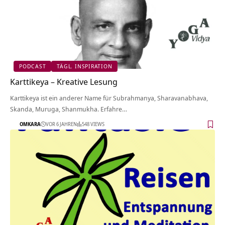
PODCAST
TÄGL. INSPIRATION
Karttikeya – Kreative Lesung
Karttikeya ist ein anderer Name für Subrahmanya, Sharavanabhava,
Skanda, Muruga, Shanmukha. Erfahre…
OMKARA
VOR 6 JAHREN
548 VIEWS