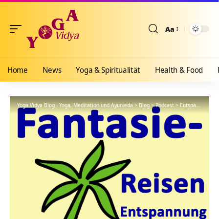
Aa
Größenänderun
Home
News
Yoga & Spiritualität
Health & Food
Yoga Vidya Blog - Yoga, Meditation und Ayurveda
>
Blog
>
Podcast
>
Entspannung
>