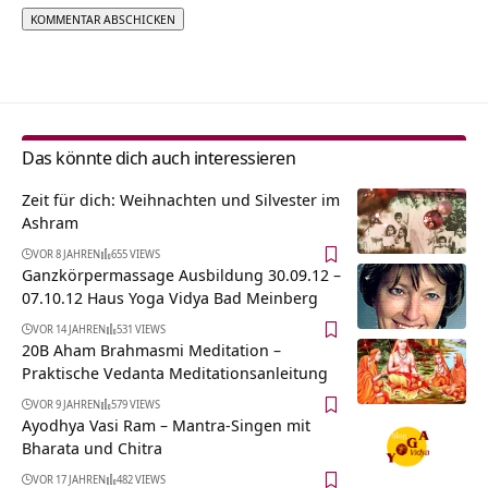
Alternative:
Das könnte dich auch interessieren
Zeit für dich: Weihnachten und Silvester im
Ashram
VOR 8 JAHREN
655 VIEWS
Ganzkörpermassage Ausbildung 30.09.12 –
07.10.12 Haus Yoga Vidya Bad Meinberg
VOR 14 JAHREN
531 VIEWS
20B Aham Brahmasmi Meditation –
Praktische Vedanta Meditationsanleitung
VOR 9 JAHREN
579 VIEWS
Ayodhya Vasi Ram – Mantra-Singen mit
Bharata und Chitra
VOR 17 JAHREN
482 VIEWS