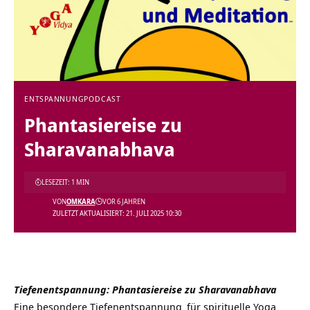
ENTSPANNUNG
PODCAST
Phantasiereise zu
Sharavanabhava
LESEZEIT: 1 MIN
VON
OMKARA
VOR 6 JAHREN
ZULETZT AKTUALISIERT: 21. JULI 2025 10:30
Tiefenentspannung: Phantasiereise zu Sharavanabhava
Eine besondere
Tiefenentspannung
für spirituelle
Yoga