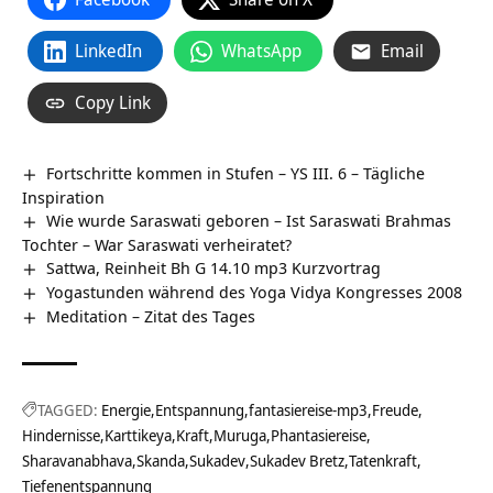
LinkedIn
WhatsApp
Email
Copy Link
Fortschritte kommen in Stufen – YS III. 6 – Tägliche
Inspiration
Wie wurde Saraswati geboren – Ist Saraswati Brahmas
Tochter – War Saraswati verheiratet?
Sattwa, Reinheit Bh G 14.10 mp3 Kurzvortrag
Yogastunden während des Yoga Vidya Kongresses 2008
Meditation – Zitat des Tages
TAGGED:
Energie
Entspannung
fantasiereise-mp3
Freude
Hindernisse
Karttikeya
Kraft
Muruga
Phantasiereise
Sharavanabhava
Skanda
Sukadev
Sukadev Bretz
Tatenkraft
Tiefenentspannung