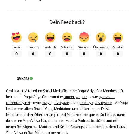
Dein Feedback?
Liebe
Traurig
Fröhlich
Schläfrig
Wütend
Überrascht
Zwinker
0
0
0
0
0
0
0
OMKARA
Omkara ist Mitglied im Social Media Team bei Yoga Vidya Bad Meinberg. Er
betreut die Yoga Vidya Communities
kinder-yoga.cc
sowie
ayurveda-
community.net
sowie
my.yoga-vidya.org
und
mein.yoga-vidya.de
- An Yoga
liebt er vor allem Bhakti-Yoga, Meditation und Kirtansingen. Er ist
leidenschaftlicher Obertonsänger und Maultrommelspieler. So liegt es nahe,
dass er im Yoga Vidya Hauptblog den Mantra Podcast fortführt und mit
neuen Beiträgen aus Mantra- und Kirtan Gesangsaufnahmen aus dem Haus
Yoga Vidya in Bad Meinberg bereichert.