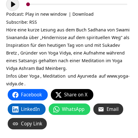
Audio-
Player
Podcast:
Play in new window
|
Download
Subscribe:
RSS
Höre eine kurze Lesung aus dem Buch Sadhana von Swami
Sivananda über „Hindernisse auf dem spirituellen Weg“ als
Inspiration für den heutigen Tag von und mit
Sukadev
Bretz
, Gründer von Yoga Vidya, eine Aufnahme während
eines Satsangs gehalten nach einer Meditation im Yoga
Vidya Ashram Bad Meinberg.
Infos über
Yoga
,
Meditation
und
Ayurveda
auf
www.yoga-
vidya.de
.
Facebook
Share on X
LinkedIn
WhatsApp
Email
Copy Link