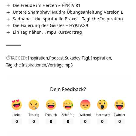
Die Freude im Herzen – HYP.IV.81
Untere Shambhavi Mudra Übungsanleitung Version B
Sadhana – die spirituelle Praxis – Tägliche Inspiration
Die Fixierung des Geistes – HYP.IV.89
Ein Tag näher … mp3 Kurzvortrag
TAGGED:
Inspiration
Podcast
Sukadev
Tägl. Inspiration
Tägliche Inspirationen
Vorträge mp3
Dein Feedback?
Liebe
Traurig
Fröhlich
Schläfrig
Wütend
Überrascht
Zwinker
0
0
0
0
0
0
0