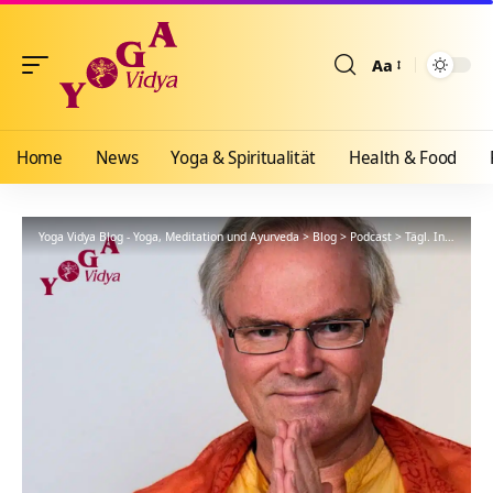
Aa
Größenänderun
Home
News
Yoga & Spiritualität
Health & Food
Yoga Vidya Blog - Yoga, Meditation und Ayurveda
>
Blog
>
Podcast
>
Tägl. Inspiration