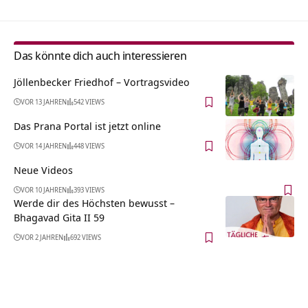
Das könnte dich auch interessieren
Jöllenbecker Friedhof‏‎ – Vortragsvideo
VOR 13 JAHREN
542 VIEWS
Das Prana Portal ist jetzt online
VOR 14 JAHREN
448 VIEWS
Neue Videos
VOR 10 JAHREN
393 VIEWS
Werde dir des Höchsten bewusst –
Bhagavad Gita II 59
VOR 2 JAHREN
692 VIEWS