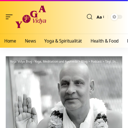
Aa
Größenänderun
Home
News
Yoga & Spiritualität
Health & Food
Yoga Vidya Blog - Yoga, Meditation und Ayurveda
>
Blog
>
Podcast
>
Tägl. Inspiration