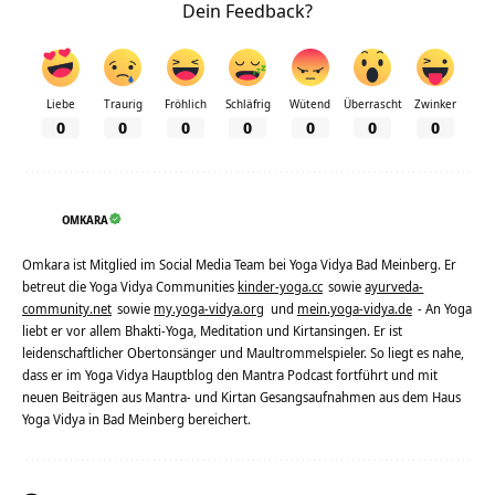
Dein Feedback?
Liebe
Traurig
Fröhlich
Schläfrig
Wütend
Überrascht
Zwinker
0
0
0
0
0
0
0
OMKARA
Omkara ist Mitglied im Social Media Team bei Yoga Vidya Bad Meinberg. Er
betreut die Yoga Vidya Communities
kinder-yoga.cc
sowie
ayurveda-
community.net
sowie
my.yoga-vidya.org
und
mein.yoga-vidya.de
- An Yoga
liebt er vor allem Bhakti-Yoga, Meditation und Kirtansingen. Er ist
leidenschaftlicher Obertonsänger und Maultrommelspieler. So liegt es nahe,
dass er im Yoga Vidya Hauptblog den Mantra Podcast fortführt und mit
neuen Beiträgen aus Mantra- und Kirtan Gesangsaufnahmen aus dem Haus
Yoga Vidya in Bad Meinberg bereichert.