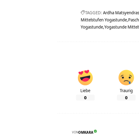
TAGGED:
Ardha Matsyendra
Mittelstufen Yogastunde
Pasch
Yogastunde
Yogastunde Mitte
Liebe
Traurig
0
0
VON
OMKARA