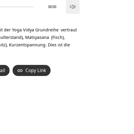
00:00
Pfeiltasten
Hoch/Runter
benutzen,
mit der
Yoga Vidya Grundreihe
vertraut
um
ulterstand),
Matsyasana
(Fisch),
die
itz), Kurzentspannung. Dies ist die
Lautstärke
zu
regeln.
ail
Copy Link