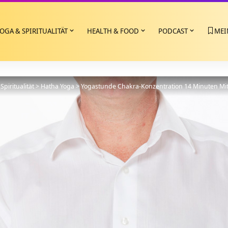
OGA & SPIRITUALITÄT
HEALTH & FOOD
PODCAST
MEI
Spiritualität
>
Hatha Yoga
>
Yogastunde Chakra-Konzentration 14 Minuten Mit