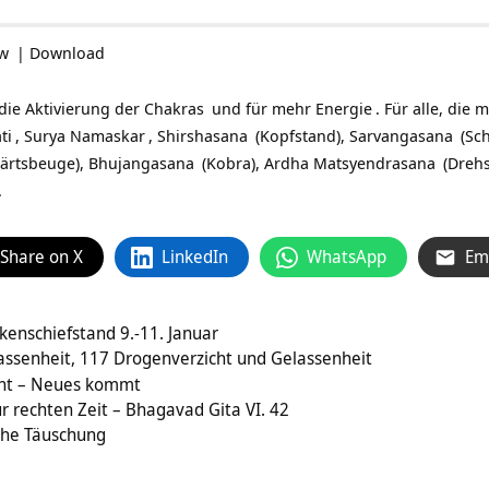
ow
|
Download
die Aktivierung der
Chakras
und für mehr
Energie
. Für alle, die 
ti
,
Surya Namaskar
,
Shirshasana
(Kopfstand),
Sarvangasana
(Sch
ärtsbeuge),
Bhujangasana
(Kobra),
Ardha Matsyendrasana
(Drehs
.
Share on X
LinkedIn
WhatsApp
Em
kenschiefstand 9.-11. Januar
assenheit, 117 Drogenverzicht und Gelassenheit
geht – Neues kommt
ur rechten Zeit – Bhagavad Gita VI. 42
che Täuschung