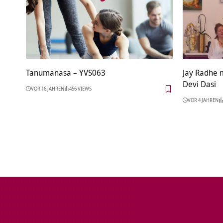
Tanumanasa – YVS063
Jay Radhe 
Devi Dasi
VOR 16 JAHREN
456 VIEWS
VOR 4 JAHREN