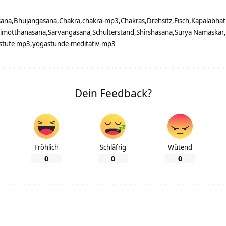
sana
Bhujangasana
Chakra
chakra-mp3
Chakras
Drehsitz
Fisch
Kapalabhat
imotthanasana
Sarvangasana
Schulterstand
Shirshasana
Surya Namaskar
lstufe mp3
yogastunde-meditativ-mp3
Dein Feedback?
Fröhlich
Schläfrig
Wütend
0
0
0