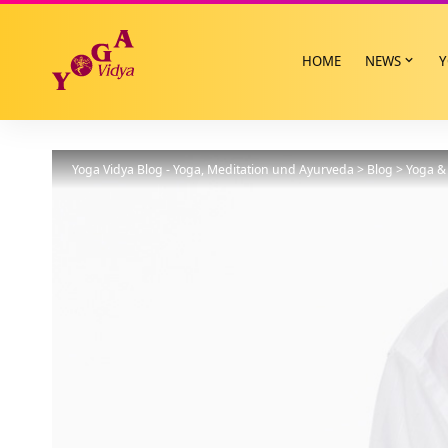
HOME
NEWS
Y
Yoga Vidya Blog - Yoga, Meditation und Ayurveda
>
Blog
>
Yoga & 