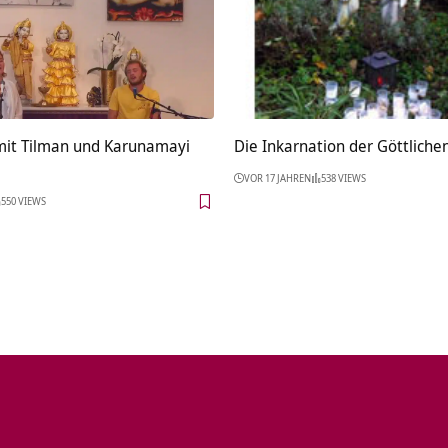
mit Tilman und Karunamayi
Die Inkarnation der Göttliche
VOR 17 JAHREN
538 VIEWS
550 VIEWS