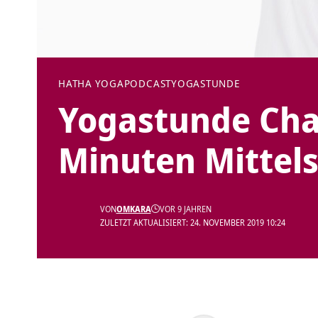
HATHA YOGA
PODCAST
YOGASTUNDE
Yogastunde Cha
Minuten Mittels
VON
OMKARA
VOR 9 JAHREN
ZULETZT AKTUALISIERT: 24. NOVEMBER 2019 10:24