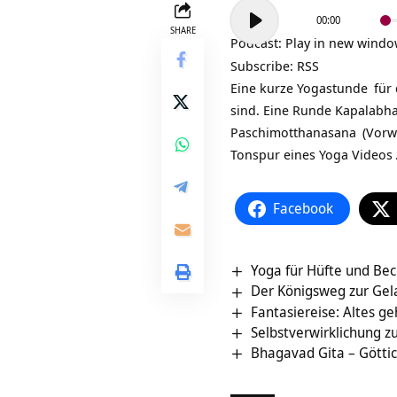
Audio-
00:00
Player
SHARE
Podcast:
Play in new wind
Subscribe:
RSS
Eine kurze
Yogastunde
für 
sind. Eine Runde
Kapalabha
Paschimotthanasana
(Vorw
Tonspur eines
Yoga Videos
Facebook
Yoga für Hüfte und Bec
Der Königsweg zur Gel
Fantasiereise: Altes 
Selbstverwirklichung z
Bhagavad Gita – Götti