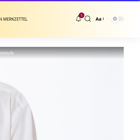
5
Aa
N MERKZETTEL
Größenänderung
telstufe