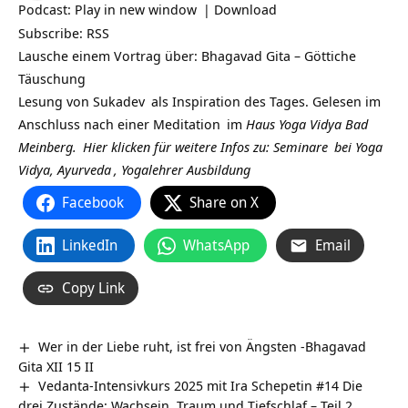
Podcast:
Play in new window
|
Download
Subscribe:
RSS
Lausche einem Vortrag über: Bhagavad Gita – Göttiche
Täuschung
Lesung von
Sukadev
als Inspiration des Tages. Gelesen im
Anschluss nach einer
Meditation
im
Haus Yoga Vidya Bad
Meinberg.
Hier klicken für weitere Infos zu:
Seminare
bei
Yoga
Vidya,
Ayurveda
,
Yogalehrer Ausbildung
Facebook
Share on X
LinkedIn
WhatsApp
Email
Copy Link
Wer in der Liebe ruht, ist frei von Ängsten -Bhagavad
Gita XII 15 II
Vedanta-Intensivkurs 2025 mit Ira Schepetin #14 Die
drei Zustände: Wachsein, Traum und Tiefschlaf – Teil 2