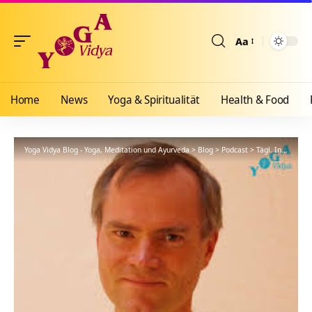
Aa
Größenänderun
Home
News
Yoga & Spiritualität
Health & Food
Yoga Vidya Blog - Yoga, Meditation und Ayurveda
>
Blog
>
Podcast
>
Tägl. Inspiration