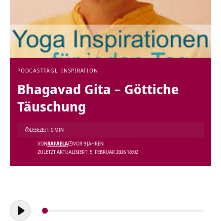
PODCAST
TÄGL. INSPIRATION
Bhagavad Gita – Göttiche
Täuschung
LESEZEIT: 0 MIN
VON
RAFAELA
VOR 9 JAHREN
ZULETZT AKTUALISIERT: 5. FEBRUAR 2026 18:02
Audio-
Player