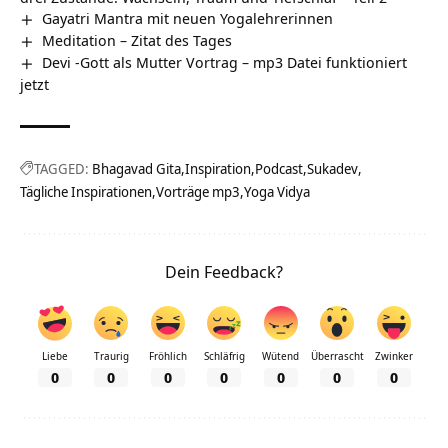
Gayatri Mantra mit neuen Yogalehrerinnen
Meditation – Zitat des Tages
Devi -Gott als Mutter Vortrag – mp3 Datei funktioniert
jetzt
TAGGED:
Bhagavad Gita
Inspiration
Podcast
Sukadev
Tägliche Inspirationen
Vorträge mp3
Yoga Vidya
Dein Feedback?
Liebe
Traurig
Fröhlich
Schläfrig
Wütend
Überrascht
Zwinker
0
0
0
0
0
0
0