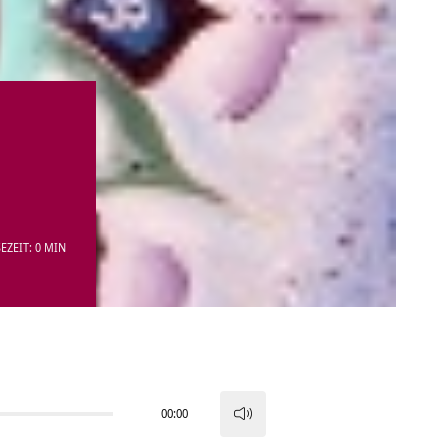
EZEIT: 0 MIN
00:00
Pfeiltasten