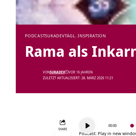
PODCAST
SUKADEV
TÄGL. INSPIRATION
Rama als Inkar
VON
SUKADEV
VOR 16 JAHREN
ZULETZT AKTUALISIERT: 28. MÄRZ 2026 11:21
Audio-
00:00
Player
SHARE
Podcast:
Play in new wind