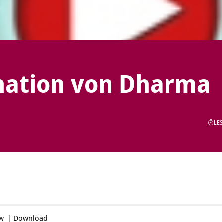
nation von Dharma
LES
ow
|
Download