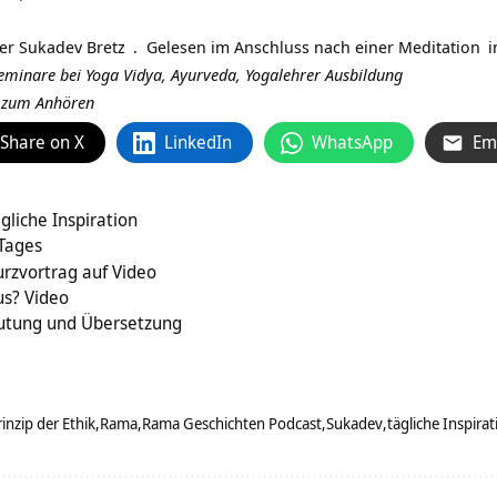
ter
Sukadev Bretz
. Gelesen im Anschluss nach einer
Meditation
 Seminare bei Yoga Vidya,
Ayurveda
,
Yogalehrer Ausbildung
r zum Anhören
Share on X
LinkedIn
WhatsApp
Em
gliche Inspiration
 Tages
urzvortrag auf Video
us? Video
tung und Übersetzung
rinzip der Ethik
Rama
Rama Geschichten Podcast
Sukadev
tägliche Inspirat