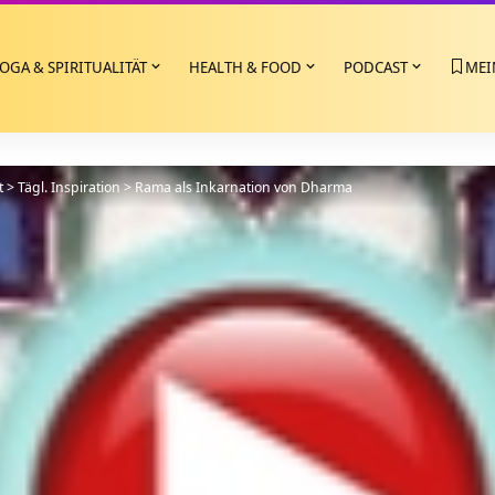
OGA & SPIRITUALITÄT
HEALTH & FOOD
PODCAST
MEI
t
>
Tägl. Inspiration
>
Rama als Inkarnation von Dharma