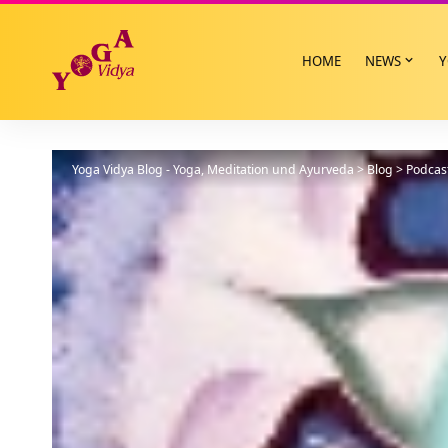
HOME
NEWS
Y
Yoga Vidya Blog - Yoga, Meditation und Ayurveda
>
Blog
>
Podcas