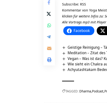
Subscribe:
RSS
Kommentar von Yoga Meis
klicken für weitere Infos zu:
Alle Vortrags mp3 mit Playe
Facebook
Geistige Reinigung – Tä
Meditation – Zitat des
Vegan – Was ist das? K
Wie sieht ein Chakra a
Achyutashtakam Bedeu
TAGGED:
Dharma
Podcast
P