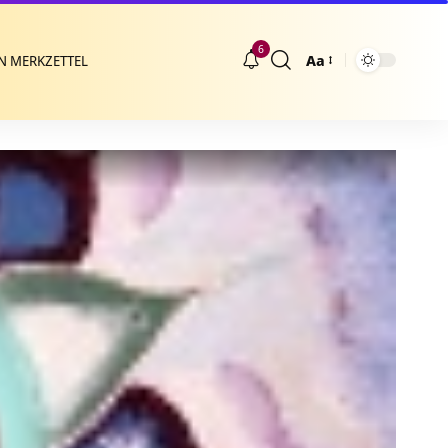
6
Aa
N MERKZETTEL
Größenänderung