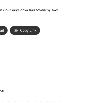
Hoch/Runter
benutzen,
im
Haus Yoga Vidya Bad Meinberg.
Hier
um
die
Lautstärke
ail
Copy Link
zu
regeln.
ion