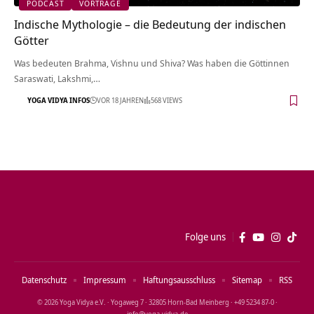
PODCAST
VORTRÄGE
Indische Mythologie – die Bedeutung der indischen
Götter
Was bedeuten Brahma, Vishnu und Shiva? Was haben die Göttinnen
Saraswati, Lakshmi,…
YOGA VIDYA INFOS
VOR 18 JAHREN
568 VIEWS
Folge uns
Datenschutz
Impressum
Haftungsausschluss
Sitemap
RSS
© 2026 Yoga Vidya e.V. · Yogaweg 7 · 32805 Horn‑Bad Meinberg · +49 5234 87‑0 ·