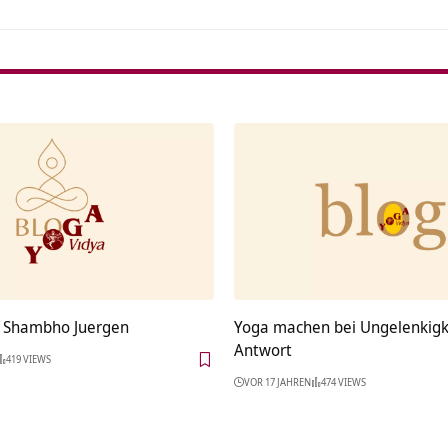
a Shambho Juergen
Yoga machen bei Ungelenkigk
Antwort
419 VIEWS
VOR 17 JAHREN
474 VIEWS