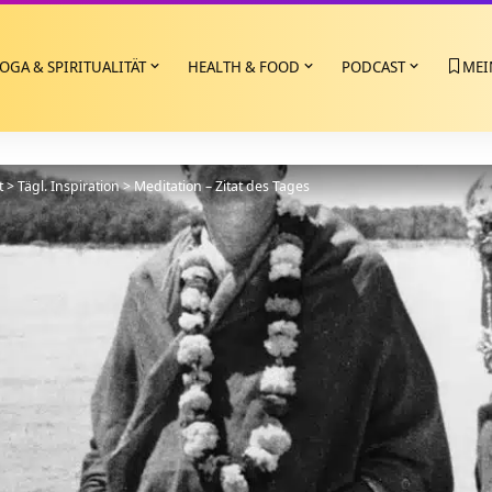
OGA & SPIRITUALITÄT
HEALTH & FOOD
PODCAST
MEI
t
>
Tägl. Inspiration
>
Meditation – Zitat des Tages