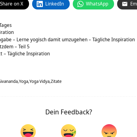
Share on X
LinkedIn
WhatsApp
Em
 Tages
iration
gabe – Lerne yogisch damit umzugehen – Tägliche Inspiration
tzdem – Teil 5
t – Tägliche Inspiration
Sivananda
Yoga
Yoga Vidya
Zitate
Dein Feedback?