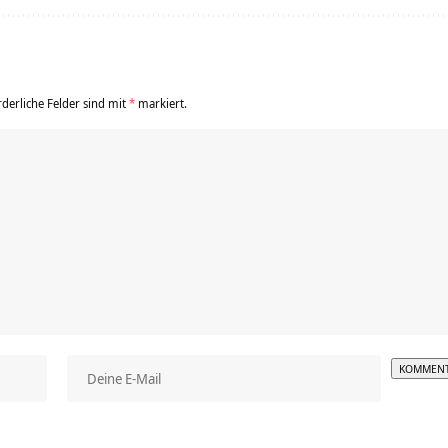
rderliche Felder sind mit
*
markiert.
Alterna