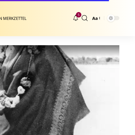
5
Aa
N MERKZETTEL
Größenänderung