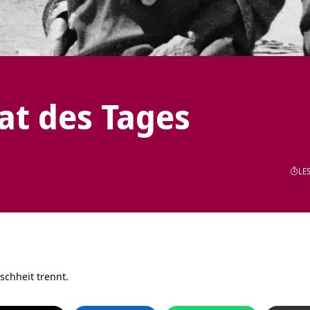
tat des Tages
LES
lschheit trennt.