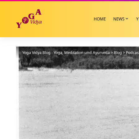
HOME
NEWS
Y
Yoga Vidya Blog - Yoga, Meditation und Ayurveda
>
Blog
>
Podcas