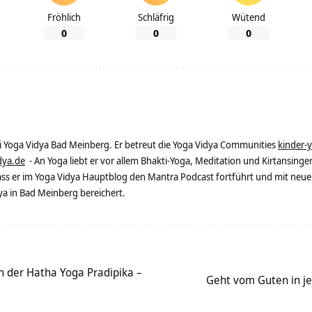
Fröhlich
Schläfrig
Wütend
0
0
0
ei Yoga Vidya Bad Meinberg. Er betreut die Yoga Vidya Communities
kinder-
dya.de
- An Yoga liebt er vor allem Bhakti-Yoga, Meditation und Kirtansingen
dass er im Yoga Vidya Hauptblog den Mantra Podcast fortführt und mit neue
 in Bad Meinberg bereichert.
n der Hatha Yoga Pradipika –
Geht vom Guten in je