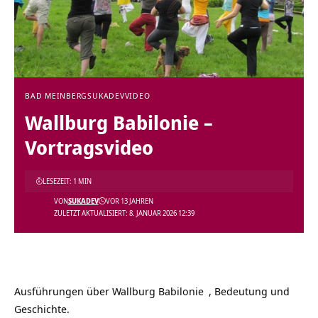
BAD MEINBERG
SUKADEV
VIDEO
Wallburg Babilonie‏‎ –
Vortragsvideo
LESEZEIT: 1 MIN
VON
SUKADEV
VOR 13 JAHREN
ZULETZT AKTUALISIERT: 8. JANUAR 2026 12:39
Ausführungen über
, Bedeutung und
Geschichte.