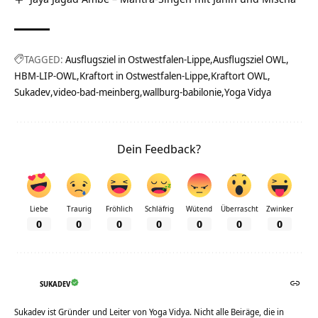
TAGGED:
Ausflugsziel in Ostwestfalen-Lippe
Ausflugsziel OWL
HBM-LIP-OWL
Kraftort in Ostwestfalen-Lippe
Kraftort OWL
Sukadev
video-bad-meinberg
wallburg-babilonie
Yoga Vidya
Dein Feedback?
Liebe
Traurig
Fröhlich
Schläfrig
Wütend
Überrascht
Zwinker
0
0
0
0
0
0
0
SUKADEV
Sukadev ist Gründer und Leiter von Yoga Vidya. Nicht alle Beiräge, die in