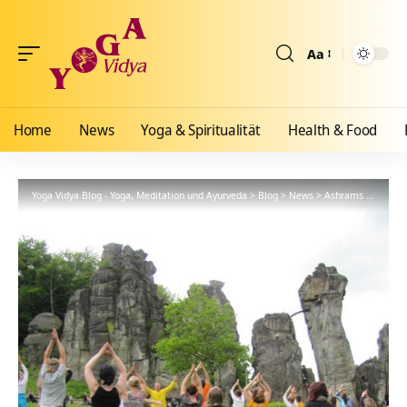
Aa
Größenänderun
Home
News
Yoga & Spiritualität
Health & Food
Yoga Vidya Blog - Yoga, Meditation und Ayurveda
>
Blog
>
News
>
Ashrams
>
Bad Me