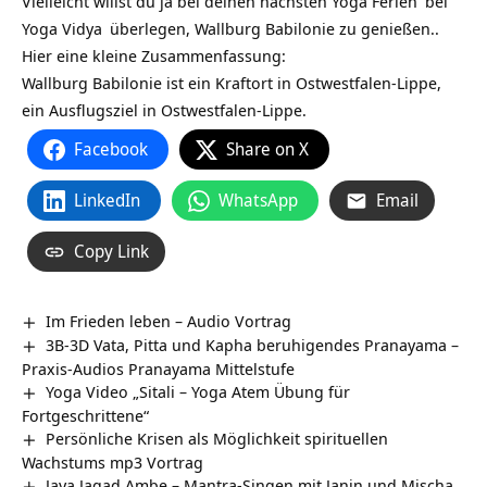
Vielleicht willst du ja bei deinen nächsten
Yoga Ferien
bei
Yoga Vidya
überlegen, Wallburg Babilonie‏‎ zu genießen..
Hier eine kleine Zusammenfassung:
Wallburg Babilonie‏‎ ist ein Kraftort in Ostwestfalen-Lippe,
ein Ausflugsziel in Ostwestfalen-Lippe.
Facebook
Share on X
LinkedIn
WhatsApp
Email
Copy Link
Im Frieden leben – Audio Vortrag
3B-3D Vata, Pitta und Kapha beruhigendes Pranayama –
Praxis-Audios Pranayama Mittelstufe
Yoga Video „Sitali – Yoga Atem Übung für
Fortgeschrittene“
Persönliche Krisen als Möglichkeit spirituellen
Wachstums mp3 Vortrag
Jaya Jagad Ambe – Mantra-Singen mit Janin und Mischa