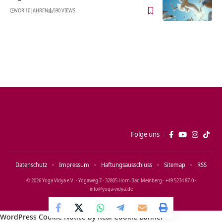
VOR 10 JAHREN
590 VIEWS
Folge uns
Datenschutz
Impressum
Haftungsausschluss
Sitemap
RSS
© 2026 Yoga Vidya e.V. · Yogaweg 7 · 32805 Horn‑Bad Meinberg · +49 5234 87‑0 ·
info@yoga‑vidya.de
WordPress Cookie Notice by Real Cookie Banner