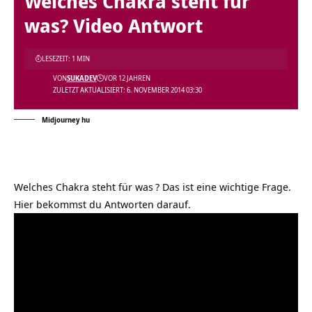
Welches Chakra steht für
was? Video Antwort
LESEZEIT: 1 MIN
VON
SUKADEV
VOR 12 JAHREN
ZULETZT AKTUALISIERT: 6. NOVEMBER 2014 03:30
Midjourney hu
Welches Chakra steht für was
? Das ist eine wichtige Frage.
Hier bekommst du Antworten darauf.