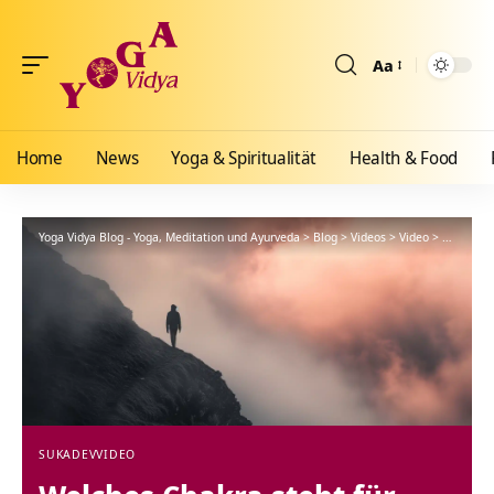
Aa
Größenänderun
Home
News
Yoga & Spiritualität
Health & Food
Yoga Vidya Blog - Yoga, Meditation und Ayurveda
>
Blog
>
Videos
>
Video
>
Welches C
SUKADEV
VIDEO