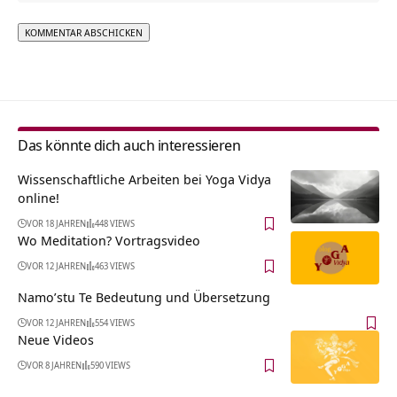
Alternative:
Das könnte dich auch interessieren
Wissenschaftliche Arbeiten bei Yoga Vidya
online!
VOR 18 JAHREN
448 VIEWS
Wo Meditation? Vortragsvideo
VOR 12 JAHREN
463 VIEWS
Namo’stu Te Bedeutung und Übersetzung
VOR 12 JAHREN
554 VIEWS
Neue Videos
VOR 8 JAHREN
590 VIEWS