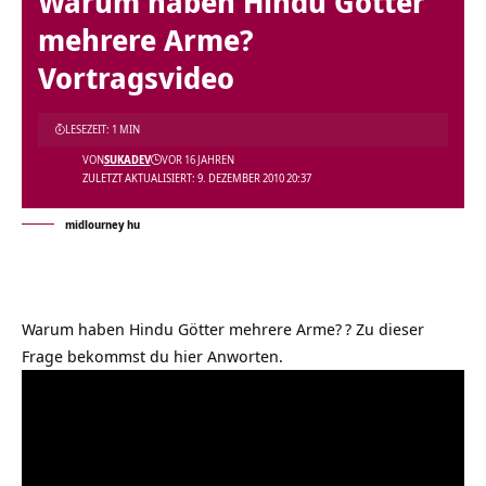
Warum haben Hindu Götter
mehrere Arme?
Vortragsvideo
LESEZEIT: 1 MIN
VON
SUKADEV
VOR 16 JAHREN
ZULETZT AKTUALISIERT: 9. DEZEMBER 2010 20:37
midlourney hu
Warum haben Hindu Götter mehrere Arme?
? Zu dieser
Frage bekommst du hier Anworten.