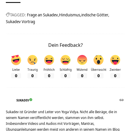
TAGGED:
Frage an Sukadev
Hinduismus
indische Götter
Sukadev Vortrag
Dein Feedback?
Liebe
Traurig
Fröhlich
Schläfrig
Wütend
Überrascht
Zwinker
0
0
0
0
0
0
0
SUKADEV
Sukadev ist Gründer und Leiter von Yoga Vidya. Nicht alle Beiräge, die in
seinem Namen veröffentlicht werden, stammen von ihm selbst.
Insbesondere Videos und Audios mit Vorträgen, Mantras,
Übungsanleitungen werden meist von anderen in seinem Namen im Blog