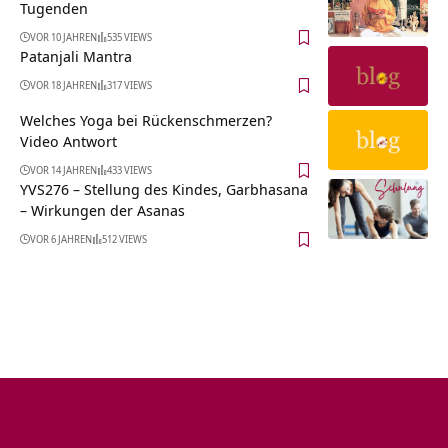
Tugenden
VOR 10 JAHREN
535 VIEWS
Patanjali Mantra
VOR 18 JAHREN
317 VIEWS
Welches Yoga bei Rückenschmerzen?
Video Antwort
VOR 14 JAHREN
433 VIEWS
YVS276 – Stellung des Kindes, Garbhasana
– Wirkungen der Asanas
VOR 6 JAHREN
512 VIEWS