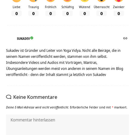
Liebe
Traurig
Fröhlich
Schläfrig
Wütend
Überrascht
Zwinker
0
0
0
0
0
0
0
SUKADEV
Sukadev ist Gründer und Leiter von Yoga Vidya. Nicht alle Beiräge, die in
seinem Namen veröffentlicht werden, stammen von ihm selbst.
Insbesondere Videos und Audios mit Vorträgen, Mantras,
Übungsanleitungen werden meist von anderen in seinem Namen im Blog
veröffentlicht - denn der Inhalt stammt ja letztlich von Sukadev
Keine Kommentare
Deine E-Mail-Adresse wird nicht veröffentlicht.
Erforderliche Felder sind mit
*
markiert.