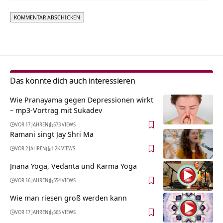
Alternative:
Das könnte dich auch interessieren
Wie Pranayama gegen Depressionen wirkt
– mp3-Vortrag mit Sukadev
VOR 17 JAHREN
573 VIEWS
Ramani singt Jay Shri Ma
VOR 2 JAHREN
1.2K VIEWS
Jnana Yoga, Vedanta und Karma Yoga
VOR 16 JAHREN
554 VIEWS
Wie man riesen groß werden kann
VOR 17 JAHREN
565 VIEWS