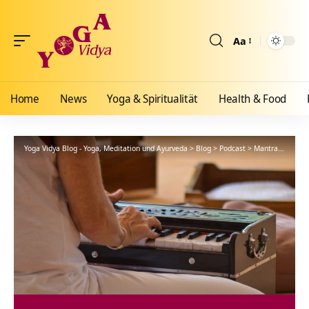
Aa
Größenänderun
Home
News
Yoga & Spiritualität
Health & Food
Yoga Vidya Blog - Yoga, Meditation und Ayurveda
>
Blog
>
Podcast
>
Mantra
>
Jay H