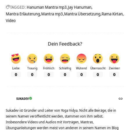
TAGGED:
Hanuman Mantra mp3
Jay Hanuman
Mantra Erläuterung
Mantra mp3
Mantra Übersetzung
Rama Kirtan
Video
Dein Feedback?
Liebe
Traurig
Fröhlich
Schläfrig
Wütend
Überrascht
Zwinker
0
0
0
0
0
0
0
SUKADEV
Sukadev ist Gründer und Leiter von Yoga Vidya. Nicht alle Beiräge, die in
seinem Namen veröffentlicht werden, stammen von ihm selbst.
Insbesondere Videos und Audios mit Vorträgen, Mantras,
Übungsanleitungen werden meist von anderen in seinem Namen im Blog